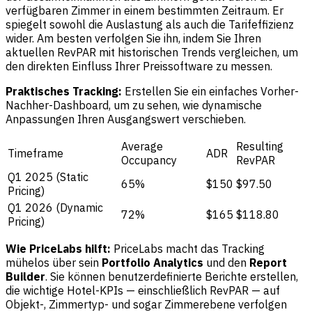
verfügbaren Zimmer in einem bestimmten Zeitraum. Er
spiegelt sowohl die Auslastung als auch die Tarifeffizienz
wider. Am besten verfolgen Sie ihn, indem Sie Ihren
aktuellen RevPAR mit historischen Trends vergleichen, um
den direkten Einfluss Ihrer Preissoftware zu messen.
Praktisches Tracking:
Erstellen Sie ein einfaches Vorher-
Nachher-Dashboard, um zu sehen, wie dynamische
Anpassungen Ihren Ausgangswert verschieben.
Average
Resulting
Timeframe
ADR
Occupancy
RevPAR
Q1 2025 (Static
65%
$150
$97.50
Pricing)
Q1 2026 (Dynamic
72%
$165
$118.80
Pricing)
Wie PriceLabs hilft:
PriceLabs macht das Tracking
mühelos über sein
Portfolio Analytics
und den
Report
Builder
. Sie können benutzerdefinierte Berichte erstellen,
die wichtige Hotel-KPIs — einschließlich RevPAR — auf
Objekt-, Zimmertyp- und sogar Zimmerebene verfolgen