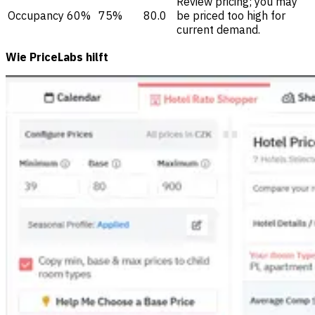
Review pricing; you may
Occupancy
60%
75%
80.0
be priced too high for
current demand.
Wie PriceLabs hilft