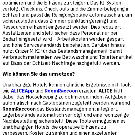
optimieren und die Effizienz zu steigern. Das KI-System
verfolgt Check-ins, Check-outs und die Zimmerbelegung in
Echtzeit und passt die Reinigungspläne automatisch an, um
sicherzustellen, dass Zimmer pünktlich gereinigt und
Ressourcen effizient eingesetzt werden. Dies reduziert
Ausfallzeiten und stellt sicher, dass Personal nur bei
Bedarf eingesetzt wird – Arbeitskosten werden gespart
und hohe Servicestandards beibehalten. Darüber hinaus
nutzt CitizenM KI für das Bestandsmanagement, damit
Verbrauchsmaterialien wie Bettwäsche und Toilettenartikel
auf Basis der Echtzeit-Nachfrage nachgefüllt werden.
Wie können Sie das umsetzen?
Unabhängige Hotels können ähnliche Ergebnisse mit Tools
wie
ALICEApp
und
RoomRaccoon
erzielen.
ALICE
hilft
dabei, das Housekeeping zu optimieren, indem Aufgaben
automatisch nach Gästeplänen zugeteilt werden, während
RoomRaccoon
das Bestandsmanagement integriert,
Lagerbestände automatisch verfolgt und eine rechtzeitige
Nachbestellung sicherstellt. Diese Tools ermöglichen es
unabhängigen Hotels, die operative Effizienz zu
verbessern, Kosten zu senken und einen exzellenten