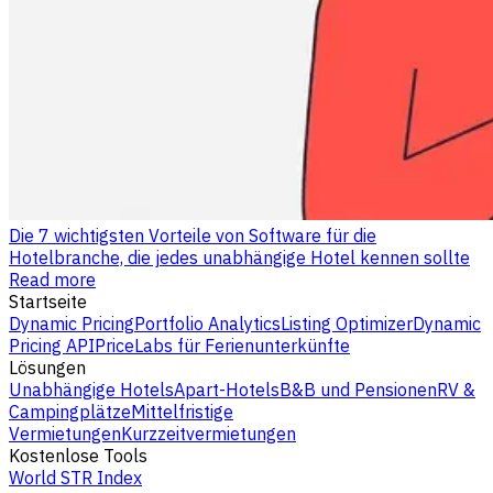
Die 7 wichtigsten Vorteile von Software für die
Hotelbranche, die jedes unabhängige Hotel kennen sollte
Read more
Startseite
Dynamic Pricing
Portfolio Analytics
Listing Optimizer
Dynamic
Pricing API
PriceLabs für Ferienunterkünfte
Lösungen
Unabhängige Hotels
Apart-Hotels
B&B und Pensionen
RV &
Campingplätze
Mittelfristige
Vermietungen
Kurzzeitvermietungen
Kostenlose Tools
World STR Index