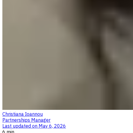
Christiana Ioannou
Partnerships Manager
Last updated on
May 6, 2026
6 min