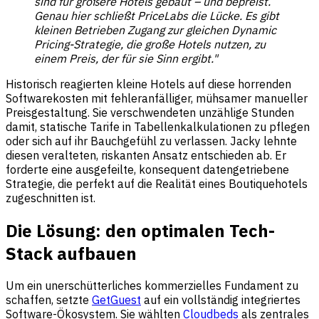
sind für größere Hotels gebaut – und bepreist.
Genau hier schließt PriceLabs die Lücke. Es gibt
kleinen Betrieben Zugang zur gleichen Dynamic
Pricing-Strategie, die große Hotels nutzen, zu
einem Preis, der für sie Sinn ergibt."
Historisch reagierten kleine Hotels auf diese horrenden
Softwarekosten mit fehleranfälliger, mühsamer manueller
Preisgestaltung. Sie verschwendeten unzählige Stunden
damit, statische Tarife in Tabellenkalkulationen zu pflegen
oder sich auf ihr Bauchgefühl zu verlassen. Jacky lehnte
diesen veralteten, riskanten Ansatz entschieden ab. Er
forderte eine ausgefeilte, konsequent datengetriebene
Strategie, die perfekt auf die Realität eines Boutiquehotels
zugeschnitten ist.
Die Lösung: den optimalen Tech-
Stack aufbauen
Um ein unerschütterliches kommerzielles Fundament zu
schaffen, setzte
GetGuest
auf ein vollständig integriertes
Software-Ökosystem. Sie wählten
Cloudbeds
als zentrales