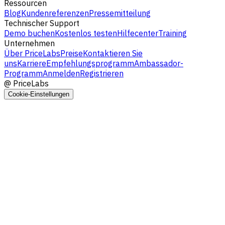
Ressourcen
Blog
Kundenreferenzen
Pressemitteilung
Technischer Support
Demo buchen
Kostenlos testen
Hilfecenter
Training
Unternehmen
Über PriceLabs
Preise
Kontaktieren Sie
uns
Karriere
Empfehlungsprogramm
Ambassador-
Programm
Anmelden
Registrieren
@
PriceLabs
Cookie-Einstellungen