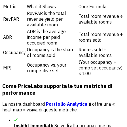
Metric
What it Shows
Core Formula
RevPAR is the total
Total room revenue ÷
RevPAR
revenue yield per
available rooms
available room
ADR is the average
Total room revenue ÷
ADR
income per paid
rooms sold
occupied room
Occupancy is the share
Rooms sold ÷
Occupancy
of rooms sold
available rooms
(Your occupancy ÷
Occupancy vs. your
MPI
comp set occupancy)
competitive set
× 100
Come PriceLabs supporta le tue metriche di
performance
La nostra dashboard
Portfolio Analytics
ti offre una «
heat map » visiva di queste metriche.
Insight immediati:
Se vedi alta occupazione ma