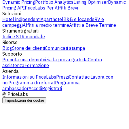
Dynamic Pricing
Portfolio Analytics
Listing Optimizer
Dynamic
Pricing API
PriceLabs Per Affitti Brevi
Soluzioni
Hotel indipendenti
Aparthotel
B&B e locande
RV e
campeggi
Affitti a medio termine
Affitti a Breve Termine
Strumenti gratuiti
Indice STR mondiale
Risorse
Blog
Storie dei clienti
Comunicati stampa
Supporto
Prenota una demo
Inizia la prova gratuita
Centro
assistenza
Formazione
Azienda
Informazioni su PriceLabs
Prezzi
Contattaci
Lavora con
noi
Programma di referral
Programma
ambassador
Accedi
Registrati
@
PriceLabs
Impostazioni dei cookie