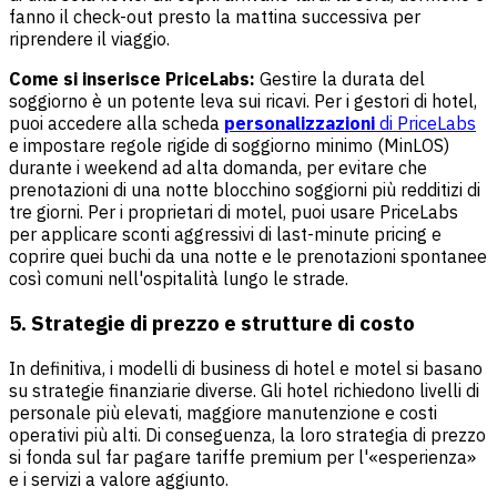
fanno il check-out presto la mattina successiva per
riprendere il viaggio.
Come si inserisce PriceLabs:
Gestire la durata del
soggiorno è un potente leva sui ricavi. Per i gestori di hotel,
puoi accedere alla scheda
personalizzazioni
di PriceLabs
e impostare regole rigide di soggiorno minimo (MinLOS)
durante i weekend ad alta domanda, per evitare che
prenotazioni di una notte blocchino soggiorni più redditizi di
tre giorni. Per i proprietari di motel, puoi usare PriceLabs
per applicare sconti aggressivi di last-minute pricing e
coprire quei buchi da una notte e le prenotazioni spontanee
così comuni nell'ospitalità lungo le strade.
5. Strategie di prezzo e strutture di costo
In definitiva, i modelli di business di hotel e motel si basano
su strategie finanziarie diverse. Gli hotel richiedono livelli di
personale più elevati, maggiore manutenzione e costi
operativi più alti. Di conseguenza, la loro strategia di prezzo
si fonda sul far pagare tariffe premium per l'«esperienza»
e i servizi a valore aggiunto.