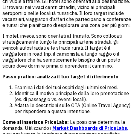
chi vuole attrarre. Gli hotel sono orientati alla destinazione.
Li troverai nei vivaci centri cittadini, vicino ai principali
aeroporti o nelle località turistiche. Il loro target include
vacanzieri, viaggiatori d'affari che partecipano a conferenze
e turisti che pianificano di esplorare una zona per più giorni.
I motel, invece, sono orientati al transito. Sono collocati
strategicamente lungo le principali arterie stradali, gli
svincoli autostradali e le strade rurali. Il target è il
viaggiatore in road trip, il camionista a lungo raggio o il
viaggiatore che ha semplicemente bisogno di un posto
sicuro dove dormire prima di riprendere il cammino.
Passo pratico: analizza il tuo target di riferimento
Esamina i dati dei tuoi ospiti degli ultimi sei mesi.
Identifica il motivo principale della loro prenotazione
(es. di passaggio vs. eventi locali).
Adatta le descrizioni sulle OTA (Online Travel Agency)
per rispondere a questa intenzione.
Come si inserisce PriceLabs:
La posizione determina la
domanda. Utilizzando i
Market Dashboards di PriceLabs
,
puoi analizzare le tendenze di prenotazione specifiche