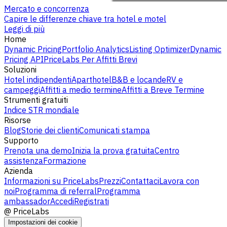
Mercato e concorrenza
Capire le differenze chiave tra hotel e motel
Leggi di più
Home
Dynamic Pricing
Portfolio Analytics
Listing Optimizer
Dynamic
Pricing API
PriceLabs Per Affitti Brevi
Soluzioni
Hotel indipendenti
Aparthotel
B&B e locande
RV e
campeggi
Affitti a medio termine
Affitti a Breve Termine
Strumenti gratuiti
Indice STR mondiale
Risorse
Blog
Storie dei clienti
Comunicati stampa
Supporto
Prenota una demo
Inizia la prova gratuita
Centro
assistenza
Formazione
Azienda
Informazioni su PriceLabs
Prezzi
Contattaci
Lavora con
noi
Programma di referral
Programma
ambassador
Accedi
Registrati
@
PriceLabs
Impostazioni dei cookie