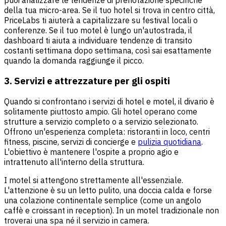
della tua micro-area. Se il tuo hotel si trova in centro città,
PriceLabs ti aiuterà a capitalizzare su festival locali o
conferenze. Se il tuo motel è lungo un'autostrada, il
dashboard ti aiuta a individuare tendenze di transito
costanti settimana dopo settimana, così sai esattamente
quando la domanda raggiunge il picco.
3. Servizi e attrezzature per gli ospiti
Quando si confrontano i servizi di hotel e motel, il divario è
solitamente piuttosto ampio. Gli hotel operano come
strutture a servizio completo o a servizio selezionato.
Offrono un'esperienza completa: ristoranti in loco, centri
fitness, piscine, servizi di concierge e
pulizia quotidiana
.
L'obiettivo è mantenere l'ospite a proprio agio e
intrattenuto all'interno della struttura.
I motel si attengono strettamente all'essenziale.
L'attenzione è su un letto pulito, una doccia calda e forse
una colazione continentale semplice (come un angolo
caffè e croissant in reception). In un motel tradizionale non
troverai una spa né il servizio in camera.