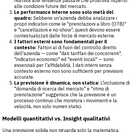
reattiva alle tendenze passate che proattiva rispetto
alle condizioni future del mercato.
Le performance interne sono solo metà del
quadro:
Sebbene un'azienda debba analizzare i
propri indicatori come le "prenotazioni a libro (OTB)"
e "cancellazioni e no-show", questi devono essere
contestualizzati dalle forze di mercato esterne.
I fattori esterni sono fondamentali per il
contesto:
Fattori al di fuori del controllo diretto
dell'azienda — come "dati tariffari dei concorrenti",
"indicatori economici" ed "eventi locali" — sono
essenziali per l'affidabilità. I dati interni senza
contesto esterno non sono sufficienti per previsioni
accurate.
La previsione è dinamica, non statica:
L'inclusione di
"domanda di ricerca del mercato" e "ritmo di
prenotazione" suggerisce che la previsione è un
processo continuo che monitora i movimenti e la
velocità, non solo numeri statici.
Modelli quantitativi vs. Insight qualitativi
Una previsione solida non riguarda solo la matematica.