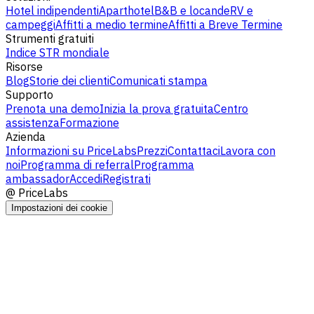
Hotel indipendenti
Aparthotel
B&B e locande
RV e
campeggi
Affitti a medio termine
Affitti a Breve Termine
Strumenti gratuiti
Indice STR mondiale
Risorse
Blog
Storie dei clienti
Comunicati stampa
Supporto
Prenota una demo
Inizia la prova gratuita
Centro
assistenza
Formazione
Azienda
Informazioni su PriceLabs
Prezzi
Contattaci
Lavora con
noi
Programma di referral
Programma
ambassador
Accedi
Registrati
@
PriceLabs
Impostazioni dei cookie