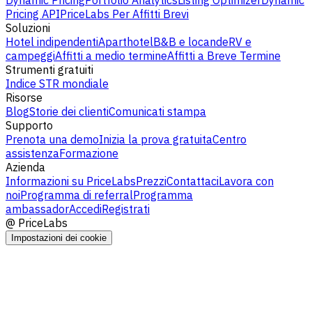
Dynamic Pricing
Portfolio Analytics
Listing Optimizer
Dynamic
Pricing API
PriceLabs Per Affitti Brevi
Soluzioni
Hotel indipendenti
Aparthotel
B&B e locande
RV e
campeggi
Affitti a medio termine
Affitti a Breve Termine
Strumenti gratuiti
Indice STR mondiale
Risorse
Blog
Storie dei clienti
Comunicati stampa
Supporto
Prenota una demo
Inizia la prova gratuita
Centro
assistenza
Formazione
Azienda
Informazioni su PriceLabs
Prezzi
Contattaci
Lavora con
noi
Programma di referral
Programma
ambassador
Accedi
Registrati
@
PriceLabs
Impostazioni dei cookie