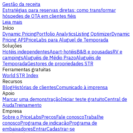
Gestão da receita
Estratégias para reservas diretas: como transformar
hóspedes de OTA em clientes fiéis
Leia mais
Início
Dynamic Pricing
Portfolio Analytics
Listing Optimizer
Dynamic
Pricing API
PriceLabs para Aluguel de Temporada
Soluções
Hotéis independentes
Apart-hotéis
B&B e pousadas
RV e
campings
Aluguéis de Médio Prazo
Aluguéis de
Temporada
Gestores de propriedades STR
Ferramentas gratuitas
World STR Index
Recursos
Blog
Histórias de clientes
Comunicado à imprensa
Apoio
Marcar uma demonstração
Iniciar teste gratuito
Central de
Ajuda
Treinamento
Empresa
Sobre o PriceLabs
Preços
Fale conosco
Trabalhe
conosco
Programa de indicação
Programa de
embaixadores
Entrar
Cadastrar-se