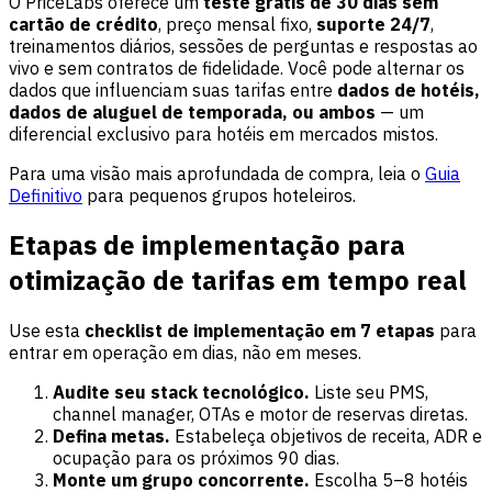
O PriceLabs oferece um
teste grátis de 30 dias sem
cartão de crédito
, preço mensal fixo,
suporte 24/7
,
treinamentos diários, sessões de perguntas e respostas ao
vivo e sem contratos de fidelidade. Você pode alternar os
dados que influenciam suas tarifas entre
dados de hotéis,
dados de aluguel de temporada, ou ambos
— um
diferencial exclusivo para hotéis em mercados mistos.
Para uma visão mais aprofundada de compra, leia o
Guia
Definitivo
para pequenos grupos hoteleiros.
Etapas de implementação para
otimização de tarifas em tempo real
Use esta
checklist de implementação em 7 etapas
para
entrar em operação em dias, não em meses.
Audite seu stack tecnológico.
Liste seu PMS,
channel manager, OTAs e motor de reservas diretas.
Defina metas.
Estabeleça objetivos de receita, ADR e
ocupação para os próximos 90 dias.
Monte um grupo concorrente.
Escolha 5–8 hotéis