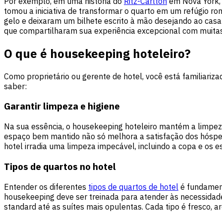
Por exemplo, em uma história do
Ritz-Carlton
em Nova York,
tomou a iniciativa de transformar o quarto em um refúgio 
gelo e deixaram um bilhete escrito à mão desejando ao casa
que compartilharam sua experiência excepcional com muita
O que é housekeeping hoteleiro?
Como proprietário ou gerente de hotel, você está familiari
saber:
Garantir limpeza e higiene
Na sua essência, o housekeeping hoteleiro mantém a limpeza 
espaço bem mantido não só melhora a satisfação dos hósp
hotel irradia uma limpeza impecável, incluindo a copa e os e
Tipos de quartos no hotel
Entender os diferentes
tipos de quartos de hotel
é fundament
housekeeping deve ser treinada para atender às necessidad
standard até as suítes mais opulentas. Cada tipo é fresco, ar