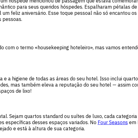
 um hóspede mencionou de passagem que estava comemorando
romântico para seus queridos hóspedes. Espalharam pétalas 
l um feliz aniversário. Esse toque pessoal não só encantou o
s pessoas.
zado com o termo «housekeeping hoteleiro», mas vamos entend
e a higiene de todas as áreas do seu hotel. Isso inclui quart
edes, mas também eleva a reputação do seu hotel — assim c
spaços de lixo!
al. Sejam quartos standard ou suítes de luxo, cada categoria 
es específicas desses espaços variados. No
Four Seasons
em P
ejado e está à altura de sua categoria.