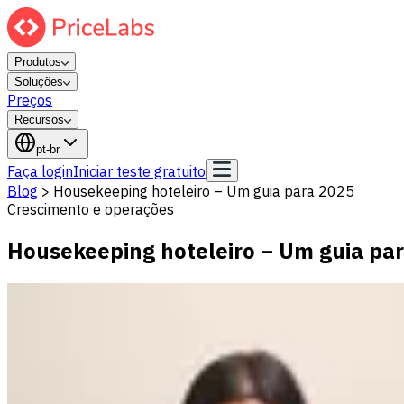
Produtos
Soluções
Preços
Recursos
pt-br
Faça login
Iniciar teste gratuito
Blog
>
Housekeeping hoteleiro – Um guia para 2025
Crescimento e operações
Housekeeping hoteleiro – Um guia pa