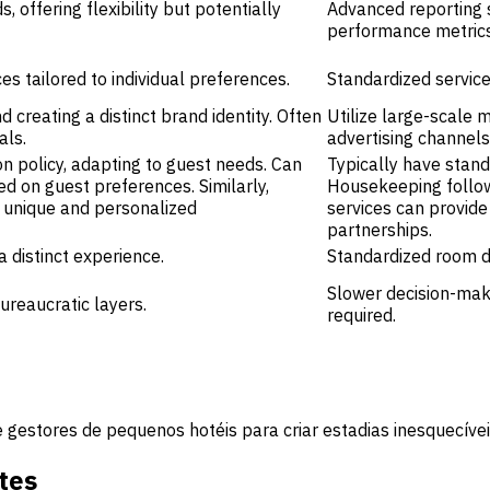
offering flexibility but potentially
Advanced reporting 
performance metrics 
s tailored to individual preferences.
Standardized service
d creating a distinct brand identity. Often
Utilize large-scale 
als.
advertising channels
ion policy, adapting to guest needs. Can
Typically have stand
d on guest preferences. Similarly,
Housekeeping follow
ng unique and personalized
services can provid
partnerships.
 distinct experience.
Standardized room de
Slower decision-maki
reaucratic layers.
required.
 gestores de pequenos hotéis para criar estadias inesquecíve
tes