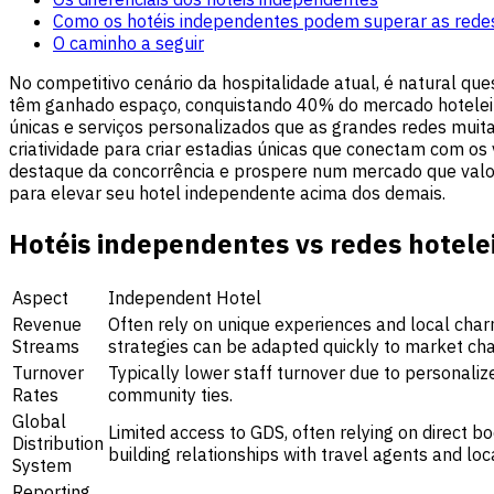
Como os hotéis independentes podem superar as redes
O caminho a seguir
No competitivo cenário da hospitalidade atual, é natural q
têm ganhado espaço, conquistando 40% do mercado hotele
únicas e serviços personalizados que as grandes redes muita
criatividade para criar estadias únicas que conectam com os
destaque da concorrência e prospere num mercado que valor
para elevar seu hotel independente acima dos demais.
Hotéis independentes vs redes hotele
Aspect
Independent Hotel
Revenue
Often rely on unique experiences and local charm
Streams
strategies can be adapted quickly to market ch
Turnover
Typically lower staff turnover due to personali
Rates
community ties.
Global
Limited access to GDS, often relying on direct b
Distribution
building relationships with travel agents and loc
System
Reporting