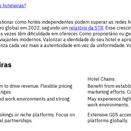
 hoteleiras?
uestionar como hotéis independentes podem superar as redes 
iro global em 2022, segundo um
relatório da STR
. Esse cresc
s vezes têm dificuldade em oferecer. Como proprietário ou ge
 viajantes modernos. Valorizar a identidade do seu hotel e ap
iza cada vez mais a autenticidade em vez da uniformidade. 
iras
Hotel Chains
 to drive revenue. Flexible pricing
Benefit from establi
anges.
marketing efforts. 
zed work environments and strong
May experience highe
work environments.
ookings or niche platforms. Focus on
Extensive GDS access
al partnerships.
platforms globally.