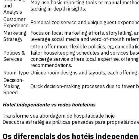
May use basic reporting tools or manual methods, 
and
lacking in-depth insights.
Analysis
Customer
Personalized service and unique guest experience
Experience
Marketing
Focus on local marketing efforts, storytelling, an
Strategy
leverage social media and word-of-mouth referr
Often offer more flexible policies, eg, cancellat
Policies &
tailor housekeeping schedules and services base
Services
concierge service offers local expertise, offeri
recommendations.
Room Type
Unique room designs and layouts, each offering a
Decision-
Making
Quick decision-making processes due to fewer bu
Speed
Hotel independente vs redes hoteleiras
Transforme sua abordagem de hospitalidade hoje
Descubra estratégias práticas pensadas para proprietários e
Os diferenciais dos hotéis independen