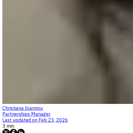
Christiana Ioannou
Partnerships Manager
Last updated on
Feb 23, 2026
3 min