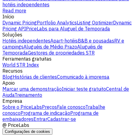
hotéis independentes
Read more
Início
Dynamic Pricing
Portfolio Analytics
Listing Optimizer
Dynamic
Pricing API
PriceLabs para Aluguel de Temporada
Soluções
Hotéis independentes
Apart-hotéis
B&B e pousadas
RV e
campings
Aluguéis de Médio Prazo
Aluguéis de
Temporada
Gestores de propriedades STR
Ferramentas gratuitas
World STR Index
Recursos
Blog
Histórias de clientes
Comunicado à imprensa
Apoio
Marcar uma demonstração
Iniciar teste gratuito
Central de
Ajuda
Treinamento
Empresa
Sobre o PriceLabs
Preços
Fale conosco
Trabalhe
conosco
Programa de indicação
Programa de
embaixadores
Entrar
Cadastrar-se
@
PriceLabs
Configurações de cookies