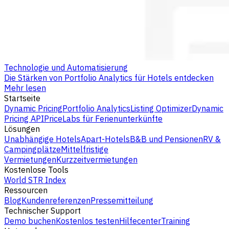
Technologie und Automatisierung
Die Stärken von Portfolio Analytics für Hotels entdecken
Mehr lesen
Startseite
Dynamic Pricing
Portfolio Analytics
Listing Optimizer
Dynamic
Pricing API
PriceLabs für Ferienunterkünfte
Lösungen
Unabhängige Hotels
Apart-Hotels
B&B und Pensionen
RV &
Campingplätze
Mittelfristige
Vermietungen
Kurzzeitvermietungen
Kostenlose Tools
World STR Index
Ressourcen
Blog
Kundenreferenzen
Pressemitteilung
Technischer Support
Demo buchen
Kostenlos testen
Hilfecenter
Training