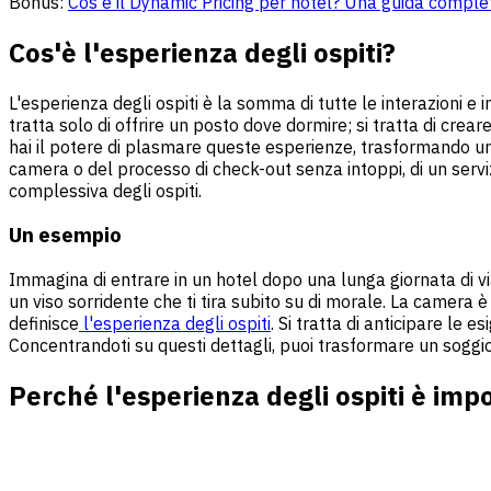
Bonus:
Cos'è il Dynamic Pricing per hotel? Una guida complet
Cos'è l'esperienza degli ospiti?
L'esperienza degli ospiti è la somma di tutte le interazioni e
tratta solo di offrire un posto dove dormire; si tratta di crear
hai il potere di plasmare queste esperienze, trasformando un s
camera o del processo di check-out senza intoppi, di un serviz
complessiva degli ospiti.
Un esempio
Immagina di entrare in un hotel dopo una lunga giornata di via
un viso sorridente che ti tira subito su di morale. La camera 
definisce
l'esperienza degli ospiti
. Si tratta di anticipare le 
Concentrandoti su questi dettagli, puoi trasformare un soggiorn
Perché l'esperienza degli ospiti è imp