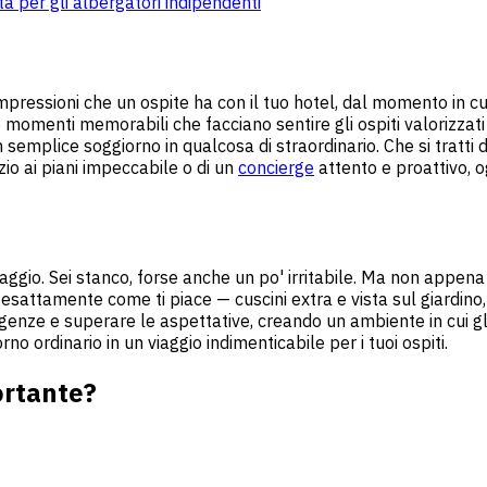
a per gli albergatori indipendenti
 impressioni che un ospite ha con il tuo hotel, dal momento in c
e momenti memorabili che facciano sentire gli ospiti valorizzati e
emplice soggiorno in qualcosa di straordinario. Che si tratti de
io ai piani impeccabile o di un
concierge
attento e proattivo, o
ggio. Sei stanco, forse anche un po' irritabile. Ma non appena 
è esattamente come ti piace — cuscini extra e vista sul giardino
esigenze e superare le aspettative, creando un ambiente in cui gl
o ordinario in un viaggio indimenticabile per i tuoi ospiti.
ortante?