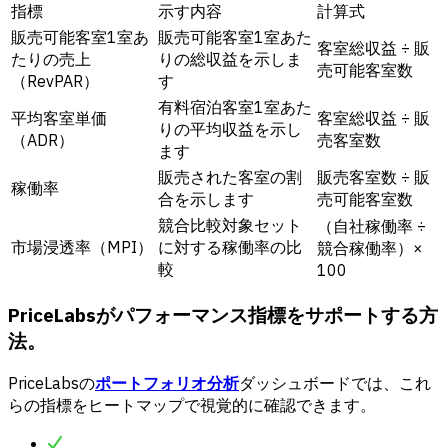
指標
示す内容
計算式
販売可能客室1室あ
販売可能客室1室あた
客室総収益 ÷ 販
たりの売上
りの総収益を示しま
売可能客室数
（RevPAR）
す
有料宿泊客室1室あた
平均客室単価
客室総収益 ÷ 販
りの平均収益を示し
（ADR）
売客室数
ます
販売された客室の割
販売客室数 ÷ 販
稼働率
合を示します
売可能客室数
競合比較対象セット
（自社稼働率 ÷
市場浸透率（MPI）
に対する稼働率の比
競合稼働率）×
較
100
PriceLabsがパフォーマンス指標をサポートする方
法。
PriceLabsの
ポートフォリオ分析
ダッシュボードでは、これ
らの指標をヒートマップで視覚的に確認できます。