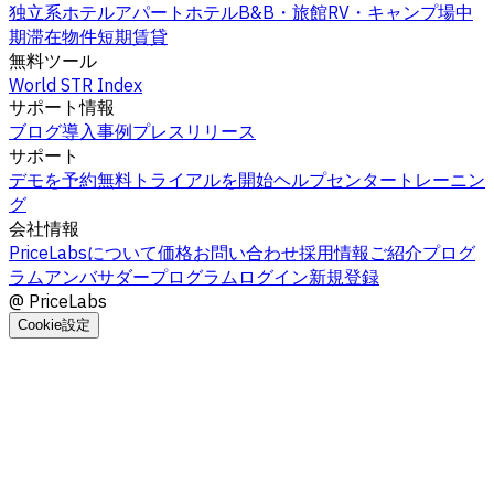
独立系ホテル
アパートホテル
B&B・旅館
RV・キャンプ場
中
期滞在物件
短期賃貸
無料ツール
World STR Index
サポート情報
ブログ
導入事例
プレスリリース
サポート
デモを予約
無料トライアルを開始
ヘルプセンター
トレーニン
グ
会社情報
PriceLabsについて
価格
お問い合わせ
採用情報
ご紹介プログ
ラム
アンバサダープログラム
ログイン
新規登録
@
PriceLabs
Cookie設定