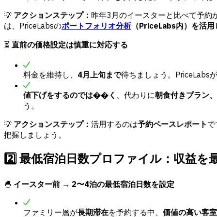
💡
アクションステップ：
昨年3月のイースターと比べて予約
は、PriceLabsの
ポートフォリオ分析
（PriceLabs内）を活
⏳
直前の価格設定は慎重に対応する
料金を維持し、
4月上旬まで
待ちましょう。PriceLa
値下げをするのでは��く
、代わりに
朝食付きプラン、
う。
💡
アクションステップ：
活用するのは
予約ペースレポート
で
把握しましょう。
2️⃣ 最低宿泊日数プロファイル：収益
🐣
イースター前 → 2〜4泊の最低宿泊日数を設定
ファミリー層が
長期滞在
を予約する中、
価値の高い客室