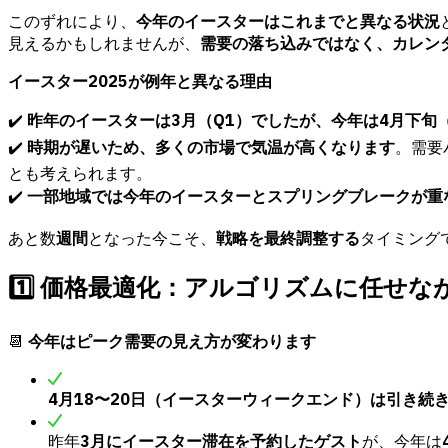
このずれにより、
今年のイースターはこれまでと異なる状況
見えるかもしれませんが、
需要の落ち込みではなく、カレン
イースター2025が例年と異なる理由
✔️
昨年のイースターは3月（Q1）でしたが、今年は4月下旬
✔️
時期が遅いため、多くの市場で気温が高くなります
。需要
とも考えられます。
✔️
一部地域では今年のイースターとスプリングブレークが重
あと数
週間
となった今こそ、
戦略を最終調整する
タイミング
1️⃣ 価格最適化：アルゴリズムに任せ
📆
今年はピーク需要の見え方が変わります
4月18〜20日（イースターウィークエンド）は引き続
昨年
3月にイースター滞在を予約したゲスト
が、今年は