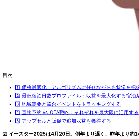
目次
1️⃣ 価格最適化：アルゴリズムに任せながらも状況を把
2️⃣ 最低宿泊日数プロファイル：収益を最大化する宿泊
3️⃣ 地域需要と競合イベントをトラッキングする
4️⃣ 直接予約 vs. OTA戦略：それぞれを最大限に活用する
5️⃣ アップセルと販促で追加収益を獲得する
📅
イースター2025は4月20日。例年より遅く、昨年より約