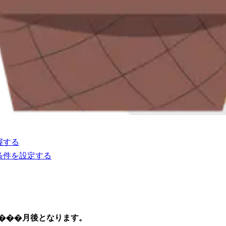
握する
条件を設定する
1���月後となります。