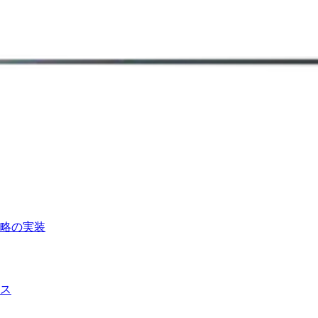
略の実装
ス