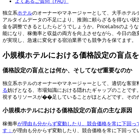
よくあるご質問（FAQ）
独立系
ホテル
のオーナーやマネージャーとして、大手ホテル
アルタイムデータの不足により、推測に頼らざるを得ない状
金を調整できるとしたらどうでしょうか。PriceLabsの
能になり、稼働率と収益の両方を向上させながら、今日の急
が実現し、急速に変化する宿泊業界でも競争力を保てます。
小規模ホテルにおける価格設定の盲点
価格設定の盲点とは何か、そしてなぜ重要なのか
独立系ホテルのオーナーやマネージャーとして、適切な客室
る
妨げとなる、市場知識における隠れたギャップのことです
視するリソースが��足していることがほとんどです。その
小規模ホテルにおける価格設定の盲点の主な原因
稼働率
が理由も分からず変動したり、競合価格を常に下回っ
す：
が理由も分からず変動したり、競合価格を常に下回って