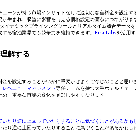
チェーンが持つ市場インサイトなしに適切な客室料金を設定す
況が生まれ、収益に影響を与える価格設定の盲点につながりま
ようなダイナミックプライシングツールとリアルタイム競合デー
変する宿泊業界でも競争力を維持できます。
PriceLabs
を活用す
を理解する
料金を設定することがいかに重要かはよくご存じのことと思い
。
レベニューマネジメント
専任チームを持つ大手ホテルチェーン
ため、重要な市場の変化を見逃しやすくなります。
ていたり逆に上回っていたりすることに気づくことがあるかも
いたり逆に上回っていたりすることに気づくことがあるかもし