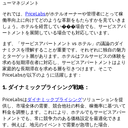
ューマネジメント
それでは、
PriceLabs
がホテルオーナーや管理者にとって
稼
働率
向上に向けてどのような革新をもたらすかを見ていきま
しょう。ホテルを経営してい���場合でも、サービスアパ
ートメントを展開している場合でも対応しています。
まず、「サービスアパートメント vs ホテル」の議論のダイ
ナミクスを理解することが重要です。それぞれに独自の魅力
とターゲット層があります。ホテルはフルサービスの体験を
求める短期滞在者に対応し、サービスアパートメントはより
家庭的な長期滞在を求める層を引きつけます。そこで
PriceLabsが以下のように活躍します：
1. ダイナミックプライシング戦略：
PriceLabsは
ダイナミックプライシング
ソリューションを提
供し、市場全体の需要、競合他社の料金、稼働率に基づいて
料金を調整します。これにより、ホテルでもサービスアパー
トメントでも、常に競争力のある価格設定を最適化できま
す。例えば、地元のイベントで需要が急増した場合、