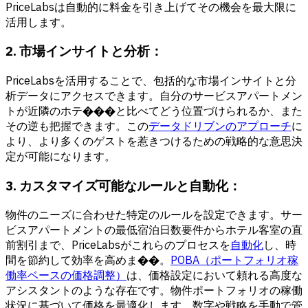
PriceLabsは自動的に料金を引き上げてその機会を最大限に
活用します。
2. 市場インサイトと分析：
PriceLabsを活用することで、包括的な市場インサイトと分
析データにアクセスできます。自分のサービスアパートメン
トが近隣のホテ���と比べてどう位置づけられるか、また
その逆も把握できます。この
データドリブンのアプローチ
に
より、より多くのゲストを惹きつけるための戦略的な意思決
定が可能になります。
3. カスタマイズ可能なルールと自動化：
物件のニーズに合わせた特定のルールを設定できます。サー
ビスアパートメントの最低宿泊日数要件からホテル客室の直
前割引まで、PriceLabsがこれらのプロセスを
自動化
し、時
間を節約して効率を高めま��。
POBA（ポートフォリオ稼
働率ベースの価格調整）
は、価格設定において頼れる高度な
アシスタントのような存在です。物件ポートフォリオの稼働
状況に基づいて価格を最適化します。数字や戦略を手動で管