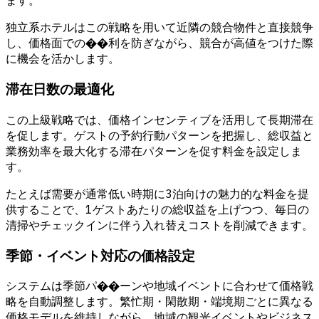
ます。
独立系ホテルはこの戦略を用いて近隣の競合物件と直接競争
し、価格面での��利を防ぎながら、競合が高値をつけた際
に機会を活かします。
滞在日数の最適化
この上級戦略では、価格インセンティブを活用して長期滞在
を促します。ゲストの予約行動パターンを把握し、総収益と
業務効率を最大化する滞在パターンを促す料金を設定しま
す。
たとえば需要が通常低い時期に3泊向けの魅力的な料金を提
供することで、1ゲストあたりの総収益を上げつつ、毎日の
清掃やチェックインに伴う入れ替えコストを削減できます。
季節・イベント対応の価格設定
システムは季節パ��ーンや地域イベントに合わせて価格戦
略を自動調整します。繁忙期・閑散期・端境期ごとに異なる
価格モデルを維持しながら、地域の観光イベントやビジネス