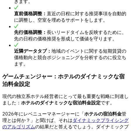
きます。
直前価格調整：
直近の日程に対する推奨事項を自動的
に調整し、空室を埋めるサポートをします。
先行価格調整：
長いリードタイムを反映するために、
先の日程の価格推奨を形成して価値を守ります。
近隣データタブ：
地域のイベントに関する短期賃貸の
価格動向と競合ポジショニングを分析するのに役立ち
ます。
ゲームチェンジャー：ホテルのダイナミックな宿
泊料金設定
現代の独立系ホテル経営者にとって最も重要な戦略に到達し
ました：
ホテルのダイナミックな宿泊料金設定
です。
2026年にレベニューマネージャーに「
ホテルの宿泊料金
管
理とは何か？」と聞けば、それは
ダイナミックプライシング
のアルゴリズム
の結果だと答えるでしょう。ダイナミックプ