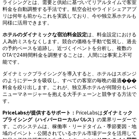
ライシングとは、需要と供給に基づいてリアルタイムで客室
料金を自動調整する手法です。航空会社やライドシェアアプ
リは何年も前からこれを実践しており、今や独立系ホテルも
同様に活用できます。
ホテルのダイナミックな宿泊料金設定
は、料金設定における
人為的ミスをなくします。競合の価格を手動で監視し、過去
の予約ペースを追跡し、近づくイベントを分析し、複数の
OTAで24時間料金を調整することは、人間には事実上不可
能です。
ダイナミックプライシングを導入すると、ホテルはスポンジ
のようにデータを吸収し、すべての客室の毎晩の最適���
料金を絞り出します。これが、独立系ホテルが何階分もレベ
ニューマネージャーを抱える大手チェーンと競争する方法で
す。
PriceLabsが提供するサポート：
PriceLabsは
ダイナミック
プライシング（ハイパーローカルパルス）
の業界リーダーで
す。このシステムは、稼働率・リードタイム・季節要因・地
域のイベント・公開されているホテル市場データを活用して