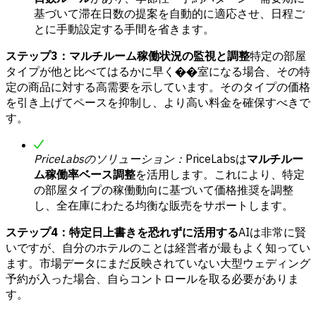
基づいて滞在日数の提案を自動的に適応させ、日程ご
とに手動設定する手間を省きます。
ステップ3：マルチルーム稼働状況の監視と調整
特定の部屋
タイプが他と比べてはるかに早く��室になる場合、その特
定の商品に対する高需要を示しています。そのタイプの価格
を引き上げてペースを抑制し、より高い料金を確保すべきで
す。
PriceLabsのソリューション：
PriceLabsは
マルチルー
ム稼働率ベース調整
を活用します。これにより、特定
の部屋タイプの稼働動向に基づいて価格推奨を調整
し、全在庫にわたる均衡な販売をサポートします。
ステップ4：特定日上書きを恐れずに活用する
AIは非常に賢
いですが、自分のホテルのことは経営者が最もよく知ってい
ます。市場データにまだ反映されていない大型ウェディング
予約が入った場合、自らコントロールを取る必要がありま
す。