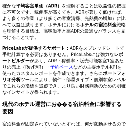
確かな
平均客室単価（ADR）
を理解することは収益性の把握
に不可欠です。稼働率が高くても、ADRが著しく低ければ、
より多くの作業（より多くの客室清掃、光熱費の増加）に比
べて収益は減ります。ホテルにおける
ホテルの宿泊料金
戦略
を理解する目標は、高稼働率と高ADRの最適なバランスを見
つけることです。
PriceLabsが提供するサポート：
ADRをスプレッドシートで
手動計算する必要はありません。PriceLabsには強力な
レポ
ートビルダー
があり、ADR・稼働率・販売可能客室1室あた
りの売上（RevPAR）・
予約ペース
などの主要ホテルKPIを
使ったカスタムレポートを作成できます。さらに
ポートフォ
リオ分析
ツールにより、物件・部屋タイプ・個別客室レベル
でこれらの指標を追跡でき、より良い財務判断のための明確
なインサイトが得られます。
現代のホテル運営にお��る宿泊料金に影響する
要因
宿泊料金が固定されていないとすれば、何が変動させるので