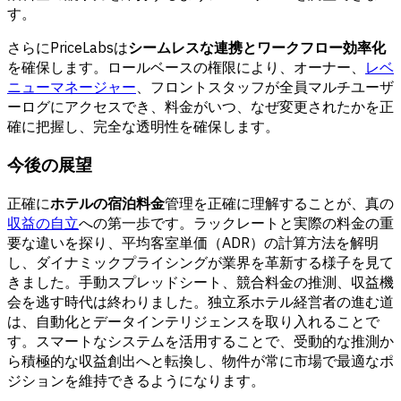
す。
さらにPriceLabsは
シームレスな連携とワークフロー効率化
を確保します。ロールベースの権限により、オーナー、
レベ
ニューマネージャー
、フロントスタッフが全員マルチユーザ
ーログにアクセスでき、料金がいつ、なぜ変更されたかを正
確に把握し、完全な透明性を確保します。
今後の展望
正確に
ホテルの宿泊料金
管理を正確に理解することが、真の
収益の自立
への第一歩です。ラックレートと実際の料金の重
要な違いを探り、平均客室単価（ADR）の計算方法を解明
し、ダイナミックプライシングが業界を革新する様子を見て
きました。手動スプレッドシート、競合料金の推測、収益機
会を逃す時代は終わりました。独立系ホテル経営者の進む道
は、自動化とデータインテリジェンスを取り入れることで
す。スマートなシステムを活用することで、受動的な推測か
ら積極的な収益創出へと転換し、物件が常に市場で最適なポ
ジションを維持できるようになります。