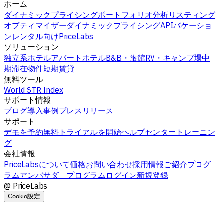
ホーム
ダイナミックプライシング
ポートフォリオ分析
リスティング
オプティマイザー
ダイナミックプライシングAPI
バケーショ
ンレンタル向けPriceLabs
ソリューション
独立系ホテル
アパートホテル
B&B・旅館
RV・キャンプ場
中
期滞在物件
短期賃貸
無料ツール
World STR Index
サポート情報
ブログ
導入事例
プレスリリース
サポート
デモを予約
無料トライアルを開始
ヘルプセンター
トレーニン
グ
会社情報
PriceLabsについて
価格
お問い合わせ
採用情報
ご紹介プログ
ラム
アンバサダープログラム
ログイン
新規登録
@
PriceLabs
Cookie設定