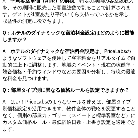
A：
平均客室単価（ADR）の解説
：特定の期間の客室総収入
を、その期間に販売した客室総数で割ることで計算されま
す。ゲストが1室あたり平均いくら支払っているかを示し、
収益性の測定に役立ちます。
Q：ホテルのダイナミックな宿泊料金設定はどのように機能
しますか？
A：
ホテルのダイナミックな宿泊料金設定
は、PriceLabsの
ようなソフトウェアを使用して客室料金をリアルタイムで自
動的に上下に調整します。地域のイベント・現在の稼働率・
競合価格・予約ウィンドウなどの要因を分析し、毎晩の最適
な料金を見つけます。
Q：部屋タイプ別に異なる価格ルールを設定できますか？
A：はい！PriceLabsのようなツールを使えば、部屋タイプ
別価格設定を活用できます。物件全体の戦略を変更すること
なく、個別の部屋カテゴリー（スイートと標準客室など）に
カスタム価格ルール・最低宿泊日数・上書き設定を適用でき
ます。