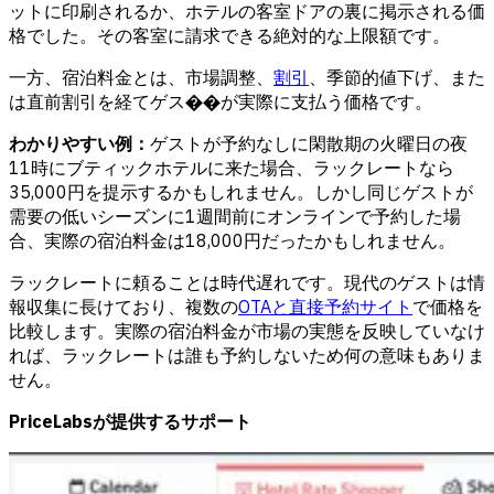
ットに印刷されるか、ホテルの客室ドアの裏に掲示される価
格でした。その客室に請求できる絶対的な上限額です。
一方、宿泊料金とは、市場調整、
割引
、季節的値下げ、また
は直前割引を経てゲス��が実際に支払う価格です。
わかりやすい例：
ゲストが予約なしに閑散期の火曜日の夜
11時にブティックホテルに来た場合、ラックレートなら
35,000円を提示するかもしれません。しかし同じゲストが
需要の低いシーズンに1週間前にオンラインで予約した場
合、実際の宿泊料金は18,000円だったかもしれません。
ラックレートに頼ることは時代遅れです。現代のゲストは情
報収集に長けており、複数の
OTAと直接予約サイト
で価格を
比較します。実際の宿泊料金が市場の実態を反映していなけ
れば、ラックレートは誰も予約しないため何の意味もありま
せん。
PriceLabsが提供するサポート