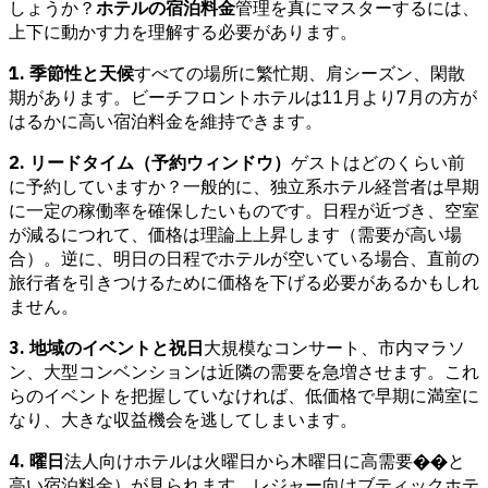
しょうか？
ホテルの宿泊料金
管理を真にマスターするには、
上下に動かす力を理解する必要があります。
1. 季節性と天候
すべての場所に繁忙期、肩シーズン、閑散
期があります。ビーチフロントホテルは11月より7月の方が
はるかに高い宿泊料金を維持できます。
2. リードタイム（予約ウィンドウ）
ゲストはどのくらい前
に予約していますか？一般的に、独立系ホテル経営者は早期
に一定の稼働率を確保したいものです。日程が近づき、空室
が減るにつれて、価格は理論上上昇します（需要が高い場
合）。逆に、明日の日程でホテルが空いている場合、直前の
旅行者を引きつけるために価格を下げる必要があるかもしれ
ません。
3. 地域のイベントと祝日
大規模なコンサート、市内マラソ
ン、大型コンベンションは近隣の需要を急増させます。これ
らのイベントを把握していなければ、低価格で早期に満室に
なり、大きな収益機会を逃してしまいます。
4. 曜日
法人向けホテルは火曜日から木曜日に高需要��と
高い宿泊料金）が見られます。レジャー向けブティックホテ