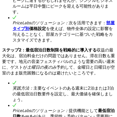
ピークに達するかもしれませんが、シングルビジネス
ルームは平日中盤にピークを迎える可能性がありま
す。
PriceLabsのソリューション：
次を活用できます：
部屋
タイプ別
価格設定
を使えば、物件全体の設定に影響を
与えることなく、部屋カテゴリーに基づいた戦略をカ
スタマイズできます。
ステップ2：最低宿泊日数制限を戦略的に導入する
収益の最
大化は、宿泊料金だけの問題ではありません。滞在日数も重
要です。地元の音楽フェスティバルのような需要の高い週末
に、ゲストが
土曜日の夜のみ
予約して、金曜日と日曜日が空
室のまま販売困難になるのは避けたいところです。
実践方法：
主要なイベントのある週末に2泊または3泊
の最低宿泊日数要件を設定し、最大価値を確保しまし
ょう。
PriceLabsのソリューション：
提供機能として
最低宿泊
日数ルール
があり、季節性・予約パターン・需要期に