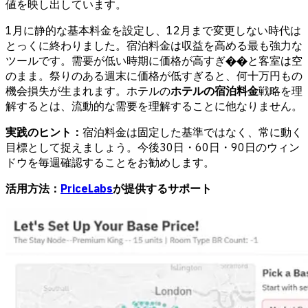
値を映し出しています。
1月に静的な基本料金を設定し、12月まで変更しない時代は
とっくに終わりました。宿泊料金は収益を高める最も強力な
ツールです。需要が低い時期に価格が高すぎ��と客室は空
のまま。祭りのある週末に価格が低すぎると、何十万円もの
機会損失が生まれます。ホテルの
ホテルの宿泊料金
戦略を理
解するとは、流動的な需要を理解することに他なりません。
実践のヒント：
宿泊料金は固定した基準ではなく、常に動く
目標として捉えましょう。今後30日・60日・90日のウィン
ドウを毎週確認することをお勧めします。
活用方法：
PriceLabs
が提供するサポート