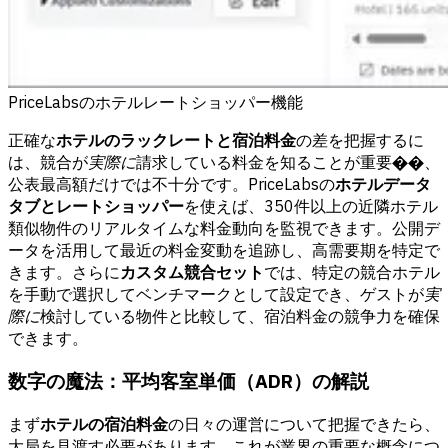
PriceLabsのホテルレートショッパー機能
正確な
ホテルのラックレートと宿泊料金
の差を把握するに
は、競合が
実際に
請求している料金を知ることが重要��、
公表最高額だけでは不十分です。PriceLabsの
ホテルデータ
タブとレートショッパー
を使えば、350件以上の近隣ホテル
類似物件のリアルタイムな料金動向を監視できます。公開デ
ータを活用して最近の料金変動を追跡し、高需要期を特定で
きます。さらに
カスタム競合セット
では、特定の競合ホテル
を手動で選択してベンチマークとして設定でき、ゲストが
実
際に
検討している物件と比較して、宿泊料金の競争力を確保
できます。
数字の魔法：平均客室単価（ADR）の解説
まず
ホテルの宿泊料金
の日々の運営について把握できたら、
大局を見渡す必要があります。これが業界の重要な概念につ