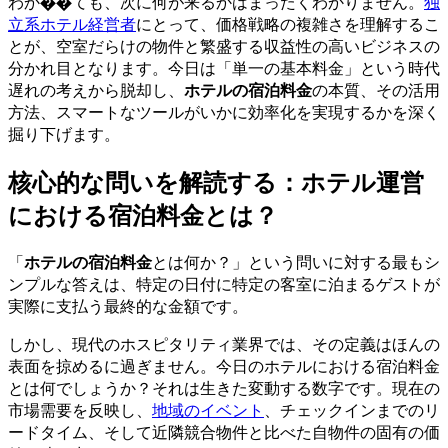
わか��ても、次に何が来るかはまったくわかりません。
独
立系ホテル経営者
にとって、価格戦略の複雑さを理解するこ
とが、空室だらけの物件と繁盛する収益性の高いビジネスの
分かれ目となります。今日は「単一の基本料金」という時代
遅れの考えから脱却し、
ホテルの宿泊料金
の本質、その活用
方法、スマートなツールがいかに効率化を実現するかを深く
掘り下げます。
核心的な問いを解読する：ホテル運営
における宿泊料金とは？
「
ホテルの宿泊料金
とは何か？」という問いに対する最もシ
ンプルな答えは、特定の日付に特定の客室に泊まるゲストが
実際に支払う最終的な金額です。
しかし、現代のホスピタリティ業界では、その定義はほんの
表面を掠めるに過ぎません。今日のホテルにおける宿泊料金
とは何でしょうか？それは生きた変動する数字です。現在の
市場需要を反映し、
地域のイベント
、チェックインまでのリ
ードタイム、そして近隣競合物件と比べた自物件の固有の価