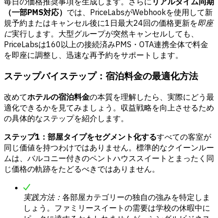
毎日の価格推奨事項を生成します。さらに
リアルタイム同期
（一部PMS対応）
では、PriceLabsがWebhookを使用して新
規予約またはキャンセル後に1日最大24回の価格更新を
即座
に
実行します。大型グループが突然キャンセルしても、
PriceLabsは160以上の接続済みPMS・OTA連携全体で料金
を即座に調整し、迅速な再予約をサポートします。
ステップバイステップ：宿泊料金の最適化方法
改めて
ホテルの宿泊料金
の本質を理解したら、実際にどう最
適化できるかを見てみましょう。収益戦略を向上させるため
の具体的なステップを紹介します。
ステップ1：部屋タイプをセグメント化する
すべての客室が
同じ価値を持つわけではありません。標準的なクイーンルー
ムは、バルコニー付きのペントハウススイートとまったく同
じ価格の軌跡をたどるべきではありません。
実践方法：
各部屋カテゴリーの独自の強みを特定しま
しょう。ファミリースイートの需要は学校の休暇中に