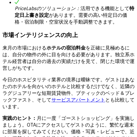
PriceLabsのソリューション：
活用できる機能として
特
定日上書き設定
があります。需要の高い特定日の価
格・宿泊制限・空室状況を手動調整できます。
市場インテリジェンスの向上
来月の市場における
ホテルの宿泊料金
を正確に見極めるに
は、自分の物件の外に目を向ける必要があります。独立系ホ
テル経営者は自分の過去の実績だけを見て、閉じた環境で運
営しがちです。
今日のホスピタリティ業界の境界は曖昧です。ゲストはあな
たのホテルを向かいのホテルと比較するだけでなく、近隣の
ラグジュアリーな短期賃貸物件、ブティックのベッド＆ブレ
ックファスト、そして
サービスアパートメント
とも比較して
います。
実践のヒント：
月に一度「ゴーストショッピング」を実施し
ましょう。OTAにアクセスしてゲストのように、繁忙な週末
に部屋を探してみてください。価格・写真・レビューで、近