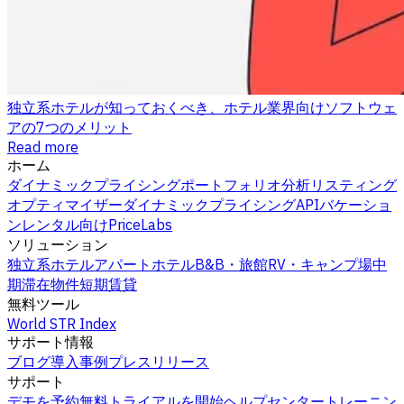
独立系ホテルが知っておくべき、ホテル業界向けソフトウェ
アの7つのメリット
Read more
ホーム
ダイナミックプライシング
ポートフォリオ分析
リスティング
オプティマイザー
ダイナミックプライシングAPI
バケーショ
ンレンタル向けPriceLabs
ソリューション
独立系ホテル
アパートホテル
B&B・旅館
RV・キャンプ場
中
期滞在物件
短期賃貸
無料ツール
World STR Index
サポート情報
ブログ
導入事例
プレスリリース
サポート
デモを予約
無料トライアルを開始
ヘルプセンター
トレーニン