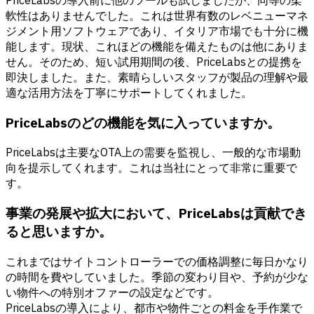
PriceLabsの導入前に他のツールも試しましたが、同等の柔
軟性はありませんでした。これは世界有数のレベニューマネ
ジメント用ソフトウェアであり、イタリア市場でも十分に機
能します。現状、これほどの機能を備えたものは他にありま
せん。そのため、短い試用期間の後、PriceLabsとの提携を
即決しました。また、素晴らしいスタッフが製品の理解や最
適な活用方法を丁寧にサポートしてくれました。
PriceLabsのどの機能を気に入っていますか。
PriceLabsは主要なOTA上の需要を監視し、一般的な市場動
向を提示してくれます。これは当社にとって非常に重要で
す。
事業の発展や拡大において、PriceLabsは貢献でき
ると思いますか。
これまではサイトコントローラーでの価格調整に毎日かなり
の時間を費やしていました。季節の変わり目や、予約が少な
い物件への特別オファーの設定などです。
PriceLabsの導入により、都市や物件ごとの料金を手作業で