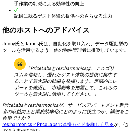
手作業の削減による効率性の向上
記憶に残るゲスト体験の提供へのさらなる注力
他のホストへのアドバイス
Jenny氏とJames氏は、自動化を取り入れ、データ駆動型の
ツールを活用するよう、他の物件管理者に推奨しています。
「PriceLabsとres:harmonicsは、アルゴリ
ズムを信頼し、優れたゲスト体験の提供に集中す
ることで最大限の効果を発揮します。定期的にレ
ポートを確認し、市場動向を把握して、これらの
ツールを最大限に活用してください。」
PriceLabsとres:harmonicsが、サービスアパートメント運営
者の収益向上と業務効率化にどのように役立つか、詳細をご
希望ですか？
res:harmonicsとPriceLabsの連携ガイドを詳しく見る
か、
他
の導入事例を読む
.