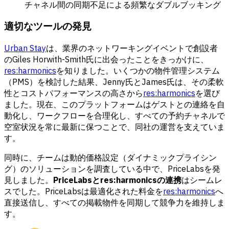
チャネル間の同期不足による頻繁なダブルブッキング
適切なツールの発見
Urban Stay
は、業界のネットワーキングイベントで創設者
のGiles Horwith-Smith氏に出会ったことをきっかけに、
res:harmonics
を知りました。いくつかの物件管理システム
（PMS）を検討した結果、Jenny氏とJames氏は、その柔軟
性とコストパフォーマンスの高さから
res:harmonics
を選び
ました。現在、このプラットフォームはゲストとの連絡を自
動化し、ワークフローを合理化し、すべての予約チャネルで
空室状況を常に最新に保つことで、同社の運営を支えていま
す。
同時に、チームは動的価格設定（ダイナミックプライシン
グ）のソリューションを調査している中で、PriceLabsを発
見しました。
PriceLabsとres:harmonicsの連携
はシームレ
スでした。PriceLabsは最適化された料金を
res:harmonics
へ
直接送信し、すべての掲載物件を同期して競争力を維持しま
す。