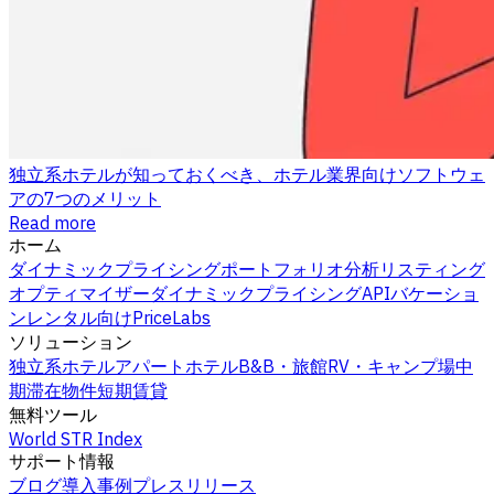
独立系ホテルが知っておくべき、ホテル業界向けソフトウェ
アの7つのメリット
Read more
ホーム
ダイナミックプライシング
ポートフォリオ分析
リスティング
オプティマイザー
ダイナミックプライシングAPI
バケーショ
ンレンタル向けPriceLabs
ソリューション
独立系ホテル
アパートホテル
B&B・旅館
RV・キャンプ場
中
期滞在物件
短期賃貸
無料ツール
World STR Index
サポート情報
ブログ
導入事例
プレスリリース