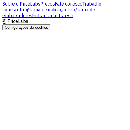
Sobre o PriceLabs
Preços
Fale conosco
Trabalhe
conosco
Programa de indicação
Programa de
embaixadores
Entrar
Cadastrar-se
@
PriceLabs
Configurações de cookies