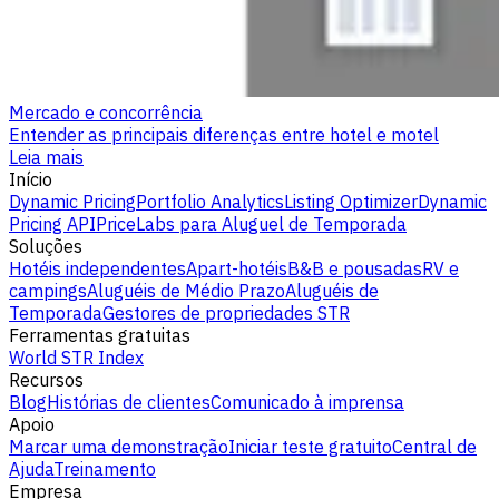
Mercado e concorrência
Entender as principais diferenças entre hotel e motel
Leia mais
Início
Dynamic Pricing
Portfolio Analytics
Listing Optimizer
Dynamic
Pricing API
PriceLabs para Aluguel de Temporada
Soluções
Hotéis independentes
Apart-hotéis
B&B e pousadas
RV e
campings
Aluguéis de Médio Prazo
Aluguéis de
Temporada
Gestores de propriedades STR
Ferramentas gratuitas
World STR Index
Recursos
Blog
Histórias de clientes
Comunicado à imprensa
Apoio
Marcar uma demonstração
Iniciar teste gratuito
Central de
Ajuda
Treinamento
Empresa