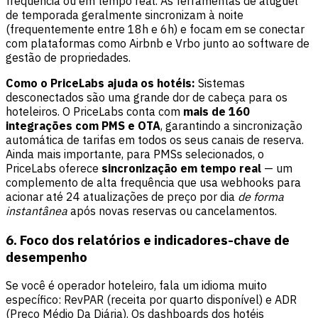
frequência ou em tempo real. As ferramentas de aluguel
de temporada geralmente sincronizam à noite
(frequentemente entre 18h e 6h) e focam em se conectar
com plataformas como Airbnb e Vrbo junto ao software de
gestão de propriedades.
Como o PriceLabs ajuda os hotéis:
Sistemas
desconectados são uma grande dor de cabeça para os
hoteleiros. O PriceLabs conta com
mais de 160
integrações com PMS e OTA
, garantindo a sincronização
automática de tarifas em todos os seus canais de reserva.
Ainda mais importante, para PMSs selecionados, o
PriceLabs oferece
sincronização em tempo real
— um
complemento de alta frequência que usa webhooks para
acionar até 24 atualizações de preço por dia
de forma
instantânea
após novas reservas ou cancelamentos.
6. Foco dos relatórios e indicadores-chave de
desempenho
Se você é operador hoteleiro, fala um idioma muito
específico: RevPAR (receita por quarto disponível) e ADR
(Preço Médio Da Diária). Os dashboards dos hotéis