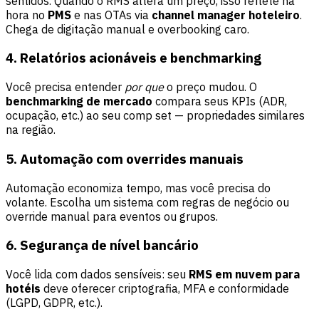
sentidos. Quando o RMS altera um preço, isso reflete na
hora no
PMS
e nas OTAs via
channel manager hoteleiro
.
Chega de digitação manual e overbooking caro.
4. Relatórios acionáveis e benchmarking
Você precisa entender
por que
o preço mudou. O
benchmarking de mercado
compara seus KPIs (ADR,
ocupação, etc.) ao seu comp set — propriedades similares
na região.
5. Automação com overrides manuais
Automação economiza tempo, mas você precisa do
volante. Escolha um sistema com regras de negócio ou
override manual para eventos ou grupos.
6. Segurança de nível bancário
Você lida com dados sensíveis: seu
RMS em nuvem para
hotéis
deve oferecer criptografia, MFA e conformidade
(LGPD, GDPR, etc.).