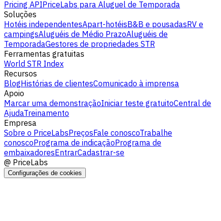
Pricing API
PriceLabs para Aluguel de Temporada
Soluções
Hotéis independentes
Apart-hotéis
B&B e pousadas
RV e
campings
Aluguéis de Médio Prazo
Aluguéis de
Temporada
Gestores de propriedades STR
Ferramentas gratuitas
World STR Index
Recursos
Blog
Histórias de clientes
Comunicado à imprensa
Apoio
Marcar uma demonstração
Iniciar teste gratuito
Central de
Ajuda
Treinamento
Empresa
Sobre o PriceLabs
Preços
Fale conosco
Trabalhe
conosco
Programa de indicação
Programa de
embaixadores
Entrar
Cadastrar-se
@
PriceLabs
Configurações de cookies