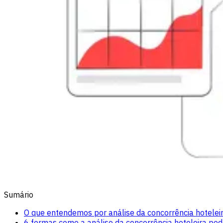
Sumário
O que entendemos por análise da concorrência hotelei
6 formas como a análise da concorrência hoteleira pod