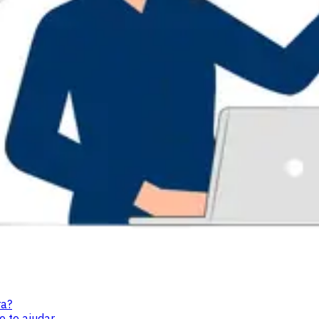
ra?
e te ajudar