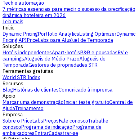
Tech e automação
7 métricas essenciais para medir o sucesso da precificação
dinâmica hoteleira em 2026
Leia mais
Início
Dynamic Pricing
Portfolio Analytics
Listing Optimizer
Dynamic
Pricing API
PriceLabs para Aluguel de Temporada
Soluções
Hotéis independentes
Apart-hotéis
B&B e pousadas
RV e
campings
Aluguéis de Médio Prazo
Aluguéis de
Temporada
Gestores de propriedades STR
Ferramentas gratuitas
World STR Index
Recursos
Blog
Histórias de clientes
Comunicado à imprensa
Apoio
Marcar uma demonstração
Iniciar teste gratuito
Central de
Ajuda
Treinamento
Empresa
Sobre o PriceLabs
Preços
Fale conosco
Trabalhe
conosco
Programa de indicação
Programa de
embaixadores
Entrar
Cadastrar-se