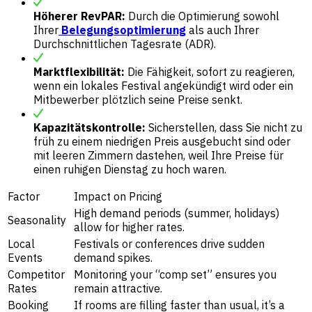
Höherer RevPAR:
Durch die Optimierung sowohl
Ihrer
Belegungsoptimierung
als auch Ihrer
Durchschnittlichen Tagesrate (ADR).
Marktflexibilität:
Die Fähigkeit, sofort zu reagieren,
wenn ein lokales Festival angekündigt wird oder ein
Mitbewerber plötzlich seine Preise senkt.
Kapazitätskontrolle:
Sicherstellen, dass Sie nicht zu
früh zu einem niedrigen Preis ausgebucht sind oder
mit leeren Zimmern dastehen, weil Ihre Preise für
einen ruhigen Dienstag zu hoch waren.
Factor
Impact on Pricing
High demand periods (summer, holidays)
Seasonality
allow for higher rates.
Local
Festivals or conferences drive sudden
Events
demand spikes.
Competitor
Monitoring your “comp set” ensures you
Rates
remain attractive.
Booking
If rooms are filling faster than usual, it’s a