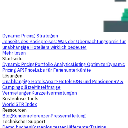
Dynamic Pricing-Strategien
Jenseits des Basispreises: Was der Übernachtungspreis für
unabhängige Hoteliers wirklich bedeutet
Mehr lesen
Startseite
Dynamic Pricing
Portfolio Analytics
Listing Optimizer
Dynamic
Pricing API
PriceLabs für Ferienunterkünfte
Lösungen
Unabhängige Hotels
Apart-Hotels
B&B und Pensionen
RV &
Campingplätze
Mittelfristige
Vermietungen
Kurzzeitvermietungen
Kostenlose Tools
World STR Index
Ressourcen
Blog
Kundenreferenzen
Pressemitteilung
Technischer Support
Demo buchen
Kostenlos testen
Hilfecenter
Training