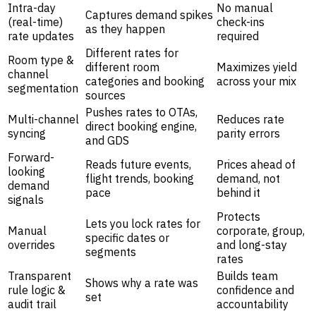
Intra-day
No manual
Captures demand spikes
(real-time)
check-ins
as they happen
rate updates
required
Different rates for
Room type &
different room
Maximizes yield
channel
categories and booking
across your mix
segmentation
sources
Pushes rates to OTAs,
Multi-channel
Reduces rate
direct booking engine,
syncing
parity errors
and GDS
Forward-
Reads future events,
Prices ahead of
looking
flight trends, booking
demand, not
demand
pace
behind it
signals
Protects
Lets you lock rates for
Manual
corporate, group,
specific dates or
overrides
and long-stay
segments
rates
Transparent
Builds team
Shows why a rate was
rule logic &
confidence and
set
audit trail
accountability