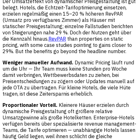
Der Umsatzeffekt von dynamischer Preisgestaltung ist gut
belegt. Hotels, die Echtzeit-Tarifoptimierung einsetzen,
erzielen regelmäßig einen 15–20 % höheren RevPAR
(Umsatz pro verfügbares Zimmer) als Häuser mit
statischer Preisgestaltung; einzelne Fallstudien berichten
von Steigerungen nahe 29 %. Doch der Nutzen geht über
die Kennzahl hinaus.
RevPAR
than properties on static
pricing, with some case studies pointing to gains closer to
29%. But the benefits go beyond the headline number.
Weniger manueller Aufwand.
Dynamic Pricing läuft rund
um die Uhr — Ihr Team muss keine Stunden pro Woche
damit verbringen, Wettbewerbsdaten zu ziehen, bei
Preisentscheidungen zu zögern oder Updates manuell auf
jede OTA zu übertragen. Für kleine Hotels, die viele Hüte
tragen, ist diese Zeitersparnis erheblich.
Proportionaler Vorteil.
Kleinere Häuser erzielen durch
dynamische Preisgestaltung oft größere relative
Umsatzgewinne als große Hotelketten. Enterprise-Hotels
verfügen bereits über spezialisierte revenue management-
Teams, die Tarife optimieren — unabhängige Hotels lassen
häufig Geld liegen, weil ihnen schlicht die gleiche