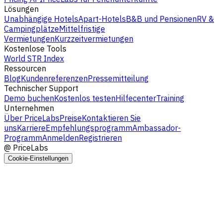
Lösungen
Unabhängige Hotels
Apart-Hotels
B&B und Pensionen
RV &
Campingplätze
Mittelfristige
Vermietungen
Kurzzeitvermietungen
Kostenlose Tools
World STR Index
Ressourcen
Blog
Kundenreferenzen
Pressemitteilung
Technischer Support
Demo buchen
Kostenlos testen
Hilfecenter
Training
Unternehmen
Über PriceLabs
Preise
Kontaktieren Sie
uns
Karriere
Empfehlungsprogramm
Ambassador-
Programm
Anmelden
Registrieren
@
PriceLabs
Cookie-Einstellungen