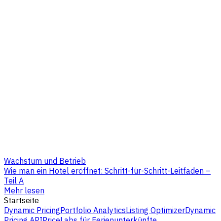
Wachstum und Betrieb
Wie man ein Hotel eröffnet: Schritt-für-Schritt-Leitfaden –
Teil A
Mehr lesen
Startseite
Dynamic Pricing
Portfolio Analytics
Listing Optimizer
Dynamic
Pricing API
PriceLabs für Ferienunterkünfte