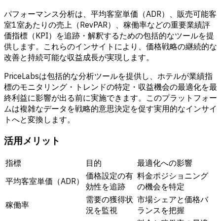
パフォーマンス分析は、
平均客室単価（ADR）
、
販売可能客
室1室あたりの売上（RevPAR）
、稼働率などの重要業績評
価指標（KPI）を追跡・解釈するための包括的なツールを提
供します。これらのインサイトにより、価格戦略の継続的な
改善と持続可能な収益成長が実現します。
PriceLabsは包括的な分析ツールを提供し、ホテルが業績指
標のモニタリング・トレンドの特定・収益機会の最適化を最
終利益に影響が出る前に実施できます。このプラットフォー
ムは複雑なデータを戦略的意思決定を促す実用的なインサイ
トへと変換します。
活用メリット
指標
目的
最適化への影響
価格設定の有
料金ポジショニング
平均客室単価（ADR）
効性を追跡
の機会を特定
需要の獲得状
市場シェアと価格バ
稼働率
況を監視
ランスを把握