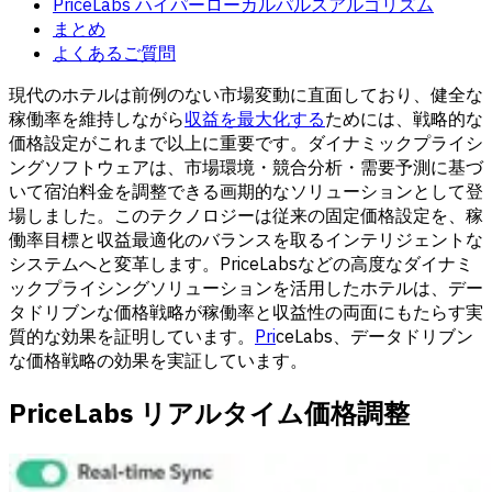
PriceLabs ハイパーローカルパルスアルゴリズム
まとめ
よくあるご質問
現代のホテルは前例のない市場変動に直面しており、健全な
稼働率を維持しながら
収益を最大化する
ためには、戦略的な
価格設定がこれまで以上に重要です。ダイナミックプライシ
ングソフトウェアは、市場環境・競合分析・需要予測に基づ
いて宿泊料金を調整できる画期的なソリューションとして登
場しました。このテクノロジーは従来の固定価格設定を、稼
働率目標と収益最適化のバランスを取るインテリジェントな
システムへと変革します。PriceLabsなどの高度なダイナミ
ックプライシングソリューションを活用したホテルは、デー
タドリブンな価格戦略が稼働率と収益性の両面にもたらす実
質的な効果を証明しています。
Pri
ceLabs、データドリブン
な価格戦略の効果を実証しています。
PriceLabs リアルタイム価格調整