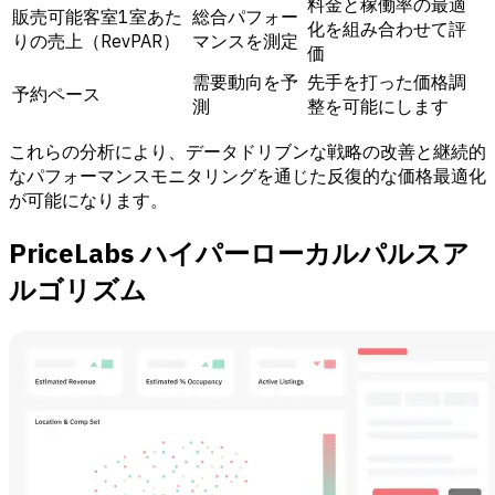
料金と稼働率の最適
販売可能客室1室あた
総合パフォー
化を組み合わせて評
りの売上（RevPAR）
マンスを測定
価
需要動向を予
先手を打った価格調
予約ペース
測
整を可能にします
これらの分析により、データドリブンな戦略の改善と継続的
なパフォーマンスモニタリングを通じた反復的な価格最適化
が可能になります。
PriceLabs ハイパーローカルパルスア
ルゴリズム