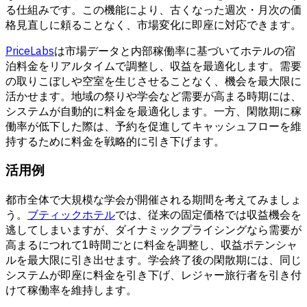
る仕組みです。この機能により、古くなった週次・月次の価
格見直しに頼ることなく、市場変化に即座に対応できます。
PriceLabs
は市場データと内部稼働率に基づいてホテルの宿
泊料金をリアルタイムで調整し、収益を最適化します。需要
の取りこぼしや空室を生じさせることなく、機会を最大限に
活かせます。地域の祭りや学会など需要が高まる時期には、
システムが自動的に料金を最適化します。一方、閑散期に稼
働率が低下した際は、予約を促進してキャッシュフローを維
持するために料金を戦略的に引き下げます。
活用例
都市全体で大規模な学会が開催される期間を考えてみましょ
う。
ブティックホテル
では、従来の固定価格では収益機会を
逃してしまいますが、ダイナミックプライシングなら需要が
高まるにつれて1時間ごとに料金を調整し、収益ポテンシャ
ルを最大限に引き出せます。学会終了後の閑散期には、同じ
システムが即座に料金を引き下げ、レジャー旅行者を引き付
けて稼働率を維持します。