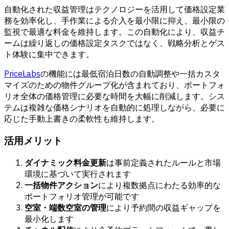
自動化された収益管理はテクノロジーを活用して価格設定業
務を効率化し、手作業による介入を最小限に抑え、最小限の
監視で最適な料金を維持します。この自動化により、収益チ
ームは繰り返しの価格設定タスクではなく、戦略分析とゲス
ト体験に集中できます。
PriceLabs
の機能には最低宿泊日数の自動調整や一括カスタ
マイズのための物件グループ化が含まれており、ポートフォ
リオ全体の価格管理に必要な時間を大幅に削減します。シス
テムは複雑な価格シナリオを自動的に処理しながら、必要に
応じた手動上書きの柔軟性も維持します。
活用メリット
ダイナミック料金更新
は事前定義されたルールと市場
環境に基づいて実行されます
一括物件アクション
により複数拠点にわたる効率的な
ポートフォリオ管理が可能です
空室・端数空室の管理
により予約間の収益ギャップを
最小化します