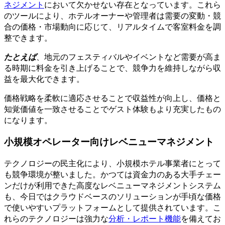
ネジメント
において欠かせない存在となっています。これら
のツールにより、ホテルオーナーや管理者は需要の変動・競
合の価格・市場動向に応じて、リアルタイムで客室料金を調
整できます。
たとえば
、地元のフェスティバルやイベントなど需要が高ま
る時期に料金を引き上げることで、競争力を維持しながら収
益を最大化できます。
価格戦略を柔軟に適応させることで収益性が向上し、価格と
知覚価値を一致させることでゲスト体験もより充実したもの
になります。
小規模オペレーター向けレベニューマネジメント
テクノロジーの民主化により、小規模ホテル事業者にとって
も競争環境が整いました。かつては資金力のある大手チェー
ンだけが利用できた高度なレベニューマネジメントシステム
も、今日ではクラウドベースのソリューションが手頃な価格
で使いやすいプラットフォームとして提供されています。こ
れらのテクノロジーは強力な
分析・レポート機能
を備えてお