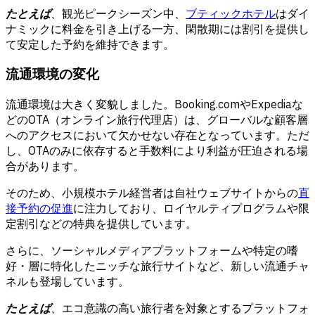
たとえば
、観光ピークシーズン中、
ブティックホテル
はダイ
ナミックに料金を引き上げる一方、閑散期には割引を提供し
て安定した予約を維持できます。
流通環境の変化
流通環境は大きく変貌しました。Booking.comやExpediaな
どのOTA（オンライン旅行代理店）は、グローバルな顧客層
へのアクセスにおいて欠かせない存在となっています。ただ
し、OTAのみに依存すると手数料により利益が圧迫される場
合があります。
そのため、小規模ホテル経営者は自社ウェブサイトからの
直
接予約の促進
に注力しており、ロイヤルティプログラムや限
定割引などの特典を提供しています。
さらに、ソーシャルメディアプラットフォームや特定の嗜
好・層に特化したニッチな旅行サイトなど、新しい流通チャ
ネルも登場しています。
たとえば
、エコ意識の高い旅行者を対象とするプラットフォ