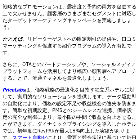
戦略的なプロモーションは、露出度と予約の両方を促進する
上で欠かせません。顧客層のさまざまなセグメントに対応し
たターゲットマーケティングキャンペーンを実施しましょ
う。
たとえば
、リピーターゲストへの限定割引の提供や、口コミ
マーケティングを促進する紹介プログラムの導入が有効で
す。
さらに、OTAとのパートナーシップや、ソーシャルメディア
プラットフォームを活用してより幅広い顧客層へアプローチ
することで、流通チャネルを最適化しましょう。
PriceLabs
は、価格戦略の最適化を目指す独立系ホテルに対
して、実用的なソリューションを提供します。データ駆動型
の自動化により、価格の設定不足や収益機会の逸失を防ぎま
す。簡単な初期設定、PMSとのシームレスな連携、価格設
定の完全な制御により、最小限の手間で収益を向上させるこ
とができます。ダイナミックプライシングを導入したホテル
では、初年度にRevPARが最大18%向上した実績がありま
す。
スマート自動化
により、需要と競合状況に基づいて毎日