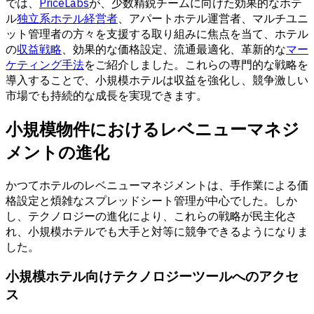
では、
PriceLabs
が、少数精鋭チームに向けた効果的なホテ
ル
独立系ホテル経営者
、
アパートホテル運営者
、マルチユニ
ット管理者の方々を支援する取り組みに焦点を当て、ホテル
の
収益戦略
、効果的な価格設定、流通最適化、革新的な
マー
ケティング手法
をご紹介しました。これらの専門的な戦略を
導入することで、小規模ホテルは収益を強化し、競争激しい
市場でも持続的な成長を実現できます。
小規模物件におけるレベニューマネジ
メントの進化
かつてホテルの
レベニューマネジメント
は、手作業による価
格設定と煩雑なスプレッドシート管理が中心でした。しか
し、テクノロジーの進化により、これらの戦略が民主化さ
れ、小規模ホテルでも大手と対等に競争できるようになりま
した。
小規模ホテル向けテクノロジーツールへのアクセ
ス