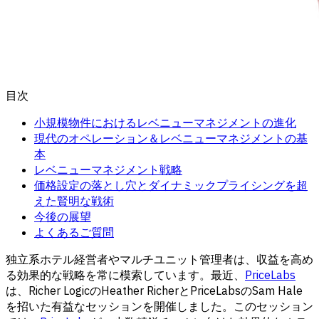
目次
小規模物件におけるレベニューマネジメントの進化
現代のオペレーション＆レベニューマネジメントの基
本
レベニューマネジメント戦略
価格設定の落とし穴とダイナミックプライシングを超
えた賢明な戦術
今後の展望
よくあるご質問
独立系ホテル経営者やマルチユニット管理者は、収益を高め
る効果的な戦略を常に模索しています。最近、
PriceLabs
は、Richer LogicのHeather RicherとPriceLabsのSam Hale
を招いた有益なセッションを開催しました。このセッション