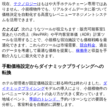
現在、
テクノロジー
はもはや大手ホテルチェーン専用ではあ
りません。小規模物件でも、リアルタイムデータに基づいて
価格決定を自動化する高度なレベニューマネジメントシステ
ムを活用できます。
たとえば、
次のようなツールが役立ちます：
販売可能客室1
室あたりの売上（RevPAR）
や
平均客室単価（ADR）
計算ツ
ールを活用することで、小規模な宿泊施設でも価格戦略を最
適化できます。これらのツールは市場需要、
競合料金
、過去
のデータを考慮して最適な価格を提案し、
稼働率
と収益を手
動介入なしに最大化できます。
手動価格設定からダイナミックプライシングへの
転換
ホテル管理者が固定価格設定に頼る時代は終わりました。
ダ
イナミックプライシング
モデルの導入により、小規模物件の
レベニューマネジメントのあり方が大きく変わっています。
地域イベント、
季節のトレンド、
予約パターンなどの要因を
分析し、客室料金を自動的に調整します。