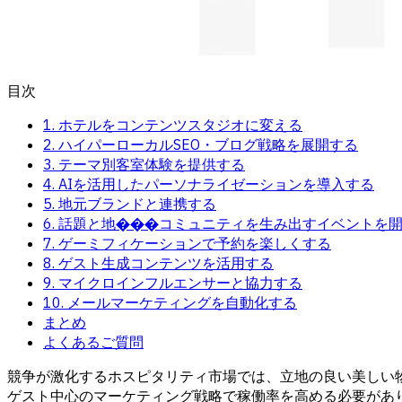
目次
1. ホテルをコンテンツスタジオに変える
2. ハイパーローカルSEO・ブログ戦略を展開する
3. テーマ別客室体験を提供する
4. AIを活用したパーソナライゼーションを導入する
5. 地元ブランドと連携する
6. 話題と地���コミュニティを生み出すイベントを
7. ゲーミフィケーションで予約を楽しくする
8. ゲスト生成コンテンツを活用する
9. マイクロインフルエンサーと協力する
10. メールマーケティングを自動化する
まとめ
よくあるご質問
競争が激化するホスピタリティ市場では、立地の良い美しい
ゲスト中心のマーケティング戦略で稼働率を高める必要があ