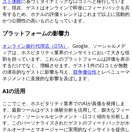
スト体験
に基づくダイナミックな口コミへと移行していま
す。現在、ゲストはオンラインで即座にフィードバックを共
有するため、ホテルの評価トレンドはこれまで以上に流動的
かつ公開性の高いものとなっています。
プラットフォームの影響力
オンライン旅行代理店（OTA）
、Google、ソーシャルメデ
ィアは、ホスピタリティ業界のインサイトにおいて大きな役
割を担っています。これらのプラットフォームは評価を表示
するだけでなく、増幅させます。ゲスト1件の口コミが無数
の潜在的なゲストに影響を与え、
競争優位性
とレベニューマ
ネジメントに直接的な影響を及ぼします。
AIの活用
ここでこそ、ホスピタリティ業界でのAIが真価を発揮しま
す。最新ツールはゲスト体験分析を活用して、膨大なフィー
ドバック・ソーシャルセンチメント・口コミ傾向を分析しま
す。このパーソナライズされたゲストのフィードバックがホ
テルオーナーとマネージャーに実用的なインサイトを提供し