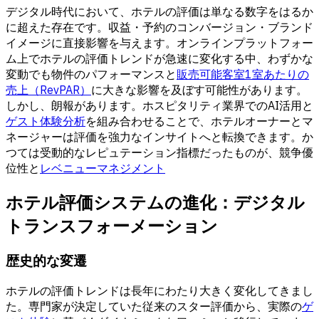
デジタル時代において、ホテルの評価は単なる数字をはるか
に超えた存在です。収益・予約のコンバージョン・ブランド
イメージに直接影響を与えます。オンラインプラットフォー
ム上でホテルの評価トレンドが急速に変化する中、わずかな
変動でも物件のパフォーマンスと
販売可能客室1室あたりの
売上（RevPAR）
に大きな影響を及ぼす可能性があります。
しかし、朗報があります。ホスピタリティ業界でのAI活用と
ゲスト体験分析
を組み合わせることで、ホテルオーナーとマ
ネージャーは評価を強力なインサイトへと転換できます。か
つては受動的なレピュテーション指標だったものが、競争優
位性と
レベニューマネジメント
ホテル評価システムの進化：デジタル
トランスフォーメーション
歴史的な変遷
ホテルの評価トレンドは長年にわたり大きく変化してきまし
た。専門家が決定していた従来のスター評価から、実際の
ゲ