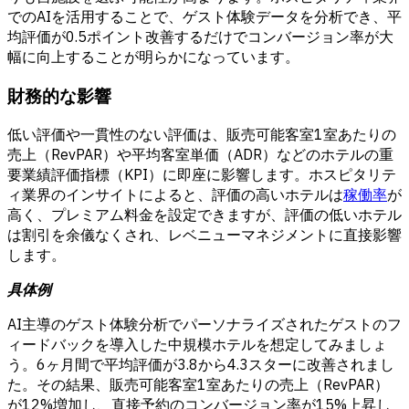
でのAIを活用することで、ゲスト体験データを分析でき、平
均評価が0.5ポイント改善するだけでコンバージョン率が大
幅に向上することが明らかになっています。
財務的な影響
低い評価や一貫性のない評価は、販売可能客室1室あたりの
売上（RevPAR）や平均客室単価（ADR）などのホテルの重
要業績評価指標（KPI）に即座に影響します。ホスピタリテ
ィ業界のインサイトによると、評価の高いホテルは
稼働率
が
高く、プレミアム料金を設定できますが、評価の低いホテル
は割引を余儀なくされ、レベニューマネジメントに直接影響
します。
具体例
AI主導のゲスト体験分析でパーソナライズされたゲストのフ
ィードバックを導入した中規模ホテルを想定してみましょ
う。6ヶ月間で平均評価が3.8から4.3スターに改善されまし
た。その結果、販売可能客室1室あたりの売上（RevPAR）
が12%増加し、直接予約のコンバージョン率が15%上昇し