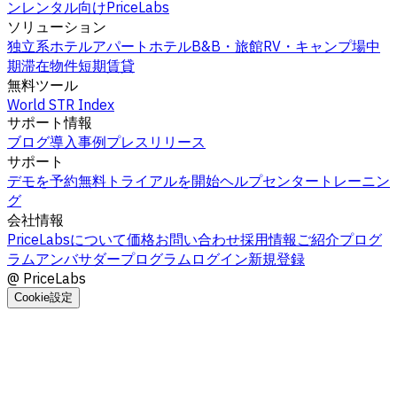
ンレンタル向けPriceLabs
ソリューション
独立系ホテル
アパートホテル
B&B・旅館
RV・キャンプ場
中
期滞在物件
短期賃貸
無料ツール
World STR Index
サポート情報
ブログ
導入事例
プレスリリース
サポート
デモを予約
無料トライアルを開始
ヘルプセンター
トレーニン
グ
会社情報
PriceLabsについて
価格
お問い合わせ
採用情報
ご紹介プログ
ラム
アンバサダープログラム
ログイン
新規登録
@
PriceLabs
Cookie設定