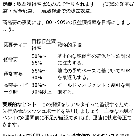
定義：
収益獲得率は次の式で計算されます：
（実際の客室収
益 + 付帯収益）÷ 最適料金での潜在収益
。
高需要の夜間には、80〜90%の収益獲得率を目標にしまし
ょう。
目標収益獲
需要ティア
戦略的示唆
得率
基本的な稼働率の確保と宿泊制限
50%〜
低需要
に注力する。
65%
地域の予約ペースに基づいてADR
65%〜
通常需要
を最適化する。
80%
高需要・ピ
80%〜
イールドマネジメント：割引を制
ーク時
90%以上
限する。
実践的なヒント：
この指標をリアルタイムで監視するため、
先行指標のダッシュボードを活用しましょう。主要な地域イ
ベントの2週間前に不足が確認できれば、迅速に軌道修正で
きます。
PriceLabsの活用：
PriceLabsは
基本価格ガイダンス
を提供