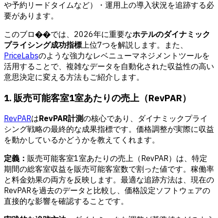
や予約リードタイムなど）・運用上の導入状況を追跡する必
要があります。
このブロ��では、2026年に重要な
ホテルのダイナミック
プライシング成功指標
上位7つを解説します。また、
PriceLabs
のような強力なレベニューマネジメントツールを
活用することで、複雑なデータを自動化された収益性の高い
意思決定に変える方法もご紹介します。
1. 販売可能客室1室あたりの売上（RevPAR）
RevPAR
は
RevPAR計測
の核心であり、ダイナミックプライ
シング戦略の最終的な成果指標です。価格調整が実際に収益
を動かしているかどうかを教えてくれます。
定義：
販売可能客室1室あたりの売上（RevPAR）は、特定
期間の総客室収益を販売可能客室数で割った値です。稼働率
と料金効果の両方を反映します。最適な追跡方法は、現在の
RevPARを過去のデータと比較し、価格設定ソフトウェアの
直接的な影響を確認することです。