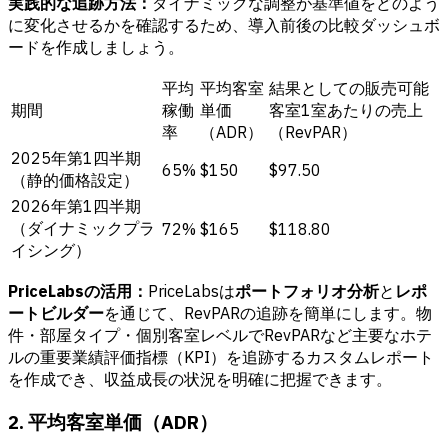
実践的な追跡方法：
ダイナミックな調整が基準値をどのよう
に変化させるかを確認するため、導入前後の比較ダッシュボ
ードを作成しましょう。
平均
平均客室
結果としての販売可能
期間
稼働
単価
客室1室あたりの売上
率
（ADR）
（RevPAR）
2025年第1四半期
65%
$150
$97.50
（静的価格設定）
2026年第1四半期
（ダイナミックプラ
72%
$165
$118.80
イシング）
PriceLabsの活用：
PriceLabsは
ポートフォリオ分析
と
レポ
ートビルダー
を通じて、RevPARの追跡を簡単にします。物
件・部屋タイプ・個別客室レベルでRevPARなど主要なホテ
ルの重要業績評価指標（KPI）を追跡するカスタムレポート
を作成でき、収益成長の状況を明確に把握できます。
2. 平均客室単価（ADR）