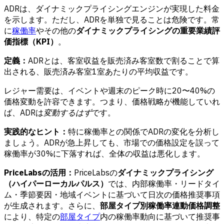
ADRは、ダイナミックプライシングエンジンが実現した料金
を示します。ただし、ADRを単独で見ることは危険です。常
に
稼働率
やその他の
ダイナミックプライシングの重要業績評
価指標（KPI）
。
定義：
ADRとは、客室収益を販売済み客室数で割ることで算
出される、販売済み客室1室あたりの平均収益です。
レジャー需要は、イベントや週末のピーク時に20〜40%の
価格変動を許容できます。つまり、価格戦略が機能していれ
ば、ADRは
変動するはず
です。
実践的なヒント：
特に稼働率との関係でADRの変化を分析し
ましょう。ADRが急上昇しても、市場での価格設定を誤って
稼働率が30%に下落すれば、全体の収益は悪化します。
PriceLabsの活用：
PriceLabsの
ダイナミックプライシング
（ハイパーローカルパルス）
では、内部稼働率・リードタイ
ム・季節要因・地域イベントに基づいて日次の価格推奨事項
が生成されます。さらに、
部屋タイプ別稼働率連動価格調整
により、特定の
部屋タイプ
内の稼働率動向に基づいて推奨事