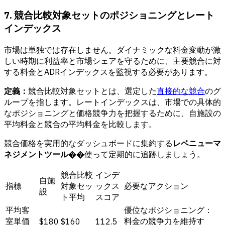
7. 競合比較対象セットのポジショニングとレート
インデックス
市場は単独では存在しません。ダイナミックな料金変動が激
しい時期に利益率と市場シェアを守るために、主要競合に対
する料金とADRインデックスを監視する必要があります。
定義：
競合比較対象セットとは、選定した
直接的な競合
のグ
ループを指します。レートインデックスは、市場での具体的
なポジショニングと価格競争力を把握するために、自施設の
平均料金と競合の平均料金を比較します。
競合価格を実用的なダッシュボードに集約する
レベニューマ
ネジメントツール
��使って定期的に追跡しましょう。
競合比較
インデ
自施
指標
対象セッ
ックス
必要なアクション
設
ト平均
スコア
平均客
優位なポジショニング：
室単価
料金の競争力を維持す
$180
$160
112.5