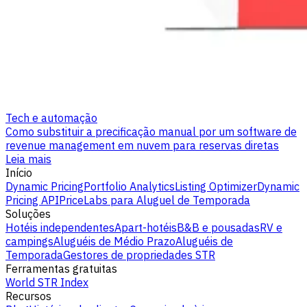
Tech e automação
Como substituir a precificação manual por um software de
revenue management em nuvem para reservas diretas
Leia mais
Início
Dynamic Pricing
Portfolio Analytics
Listing Optimizer
Dynamic
Pricing API
PriceLabs para Aluguel de Temporada
Soluções
Hotéis independentes
Apart-hotéis
B&B e pousadas
RV e
campings
Aluguéis de Médio Prazo
Aluguéis de
Temporada
Gestores de propriedades STR
Ferramentas gratuitas
World STR Index
Recursos