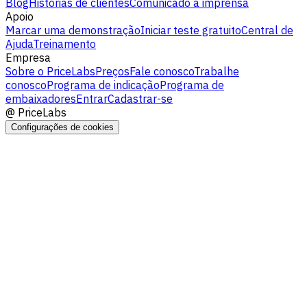
Blog
Histórias de clientes
Comunicado à imprensa
Apoio
Marcar uma demonstração
Iniciar teste gratuito
Central de
Ajuda
Treinamento
Empresa
Sobre o PriceLabs
Preços
Fale conosco
Trabalhe
conosco
Programa de indicação
Programa de
embaixadores
Entrar
Cadastrar-se
@
PriceLabs
Configurações de cookies