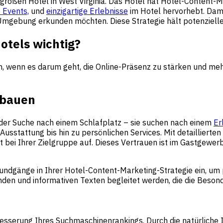
lgroßen Hotel in West Virginia. Das Hotel hat Hotel-Content-Ma
 Events,
und
einzigartige Erlebnisse
im Hotel hervorhebt. Damit
e Umgebung erkunden möchten. Diese Strategie hält potenziell
otels wichtig?
ch, wenn es darum geht, die Online-Präsenz zu stärken und me
fbauen
f der Suche nach einem Schlafplatz – sie suchen nach einem
Er
 Ausstattung bis hin zu persönlichen Services. Mit detaillier
ei Ihrer Zielgruppe auf. Dieses Vertrauen ist im Gastgewerb
undgänge in Ihrer Hotel-Content-Marketing-Strategie ein, um p
henden und informativen Texten begleitet werden, die die Beso
besserung Ihres Suchmaschinenrankings. Durch die natürliche I