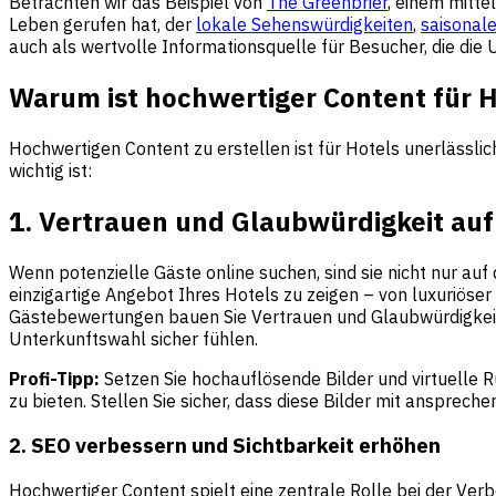
Betrachten wir das Beispiel von
The Greenbrier
, einem mitte
Leben gerufen hat, der
lokale Sehenswürdigkeiten
,
saisonale
auch als wertvolle Informationsquelle für Besucher, die di
Warum ist hochwertiger Content für H
Hochwertigen Content zu erstellen ist für Hotels unerlässli
wichtig ist:
1. Vertrauen und Glaubwürdigkeit au
Wenn potenzielle Gäste online suchen, sind sie nicht nur au
einzigartige Angebot Ihres Hotels zu zeigen – von luxuriöser
Gästebewertungen bauen Sie Vertrauen und Glaubwürdigkeit b
Unterkunftswahl sicher fühlen.
Profi-Tipp:
Setzen Sie hochauflösende Bilder und virtuelle R
zu bieten. Stellen Sie sicher, dass diese Bilder mit ansprec
2. SEO verbessern und Sichtbarkeit erhöhen
Hochwertiger Content spielt eine zentrale Rolle bei der Ver