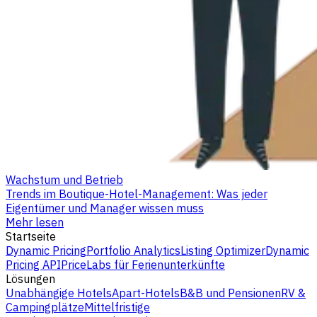
Wachstum und Betrieb
Trends im Boutique-Hotel-Management: Was jeder
Eigentümer und Manager wissen muss
Mehr lesen
Startseite
Dynamic Pricing
Portfolio Analytics
Listing Optimizer
Dynamic
Pricing API
PriceLabs für Ferienunterkünfte
Lösungen
Unabhängige Hotels
Apart-Hotels
B&B und Pensionen
RV &
Campingplätze
Mittelfristige