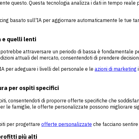
mente questo. Questa tecnologia analizza i dati in tempo reale 
ng basato sull'IA per aggiornare automaticamente le tue tariffe
 e quelli lenti
otrebbe attraversare un periodo di bassa è fondamentale per la
dizioni attuali del mercato, consentendoti di prendere decision
'IA per adeguare i livelli del personale e le
azioni di marketing
i
ra per ospiti specifici
i, consentendoti di proporre offerte specifiche che soddisfano l
per le
famiglie
, le offerte personalizzate possono migliorare si
spiti per progettare
offerte personalizzate
che facciano sentire 
ofitti più alti