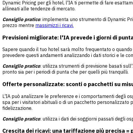
Dynamic Pricing per gli hotel, l'IA ti permette di fare esatta
allineati alle tendenze di mercato.
Consiglio pratico
: implementa uno strumento di Dynamic Prici
prezzo mentre
massimizzi i ricavi.
Previsioni migliorate: l'IA prevede i giorni di punta
Sapere quando il tuo hotel sarà molto frequentato o quando p
prevedere questi andamenti analizzando i dati storici e le con
Consiglio pratico
: utilizza strumenti di previsione basati sull
pronto sia per i periodi di punta che per quelli più tranquilli.
Offerte personalizzate: sconti o pacchetti su misu
L'IA può analizzare le preferenze e i comportamenti degli ospit
spa per i visitatori abituali o di un pacchetto personalizzato 
fidelizzazione.
Consiglio pratico
: utilizza i dati dei soggiorni passati degli o
Crescita dei ricavi: una tariffazione più precisa = pr