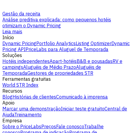
Gestão da receita
Análise preditiva explicada: como pequenos hotéis
otimizam o Dynamic Pricing
Leia mais
Início
Dynamic Pricing
Portfolio Analytics
Listing Optimizer
Dynamic
Pricing API
PriceLabs para Aluguel de Temporada
Soluções
Hotéis independentes
Apart-hotéis
B&B e pousadas
RV e
campings
Aluguéis de Médio Prazo
Aluguéis de
Temporada
Gestores de propriedades STR
Ferramentas gratuitas
World STR Index
Recursos
Blog
Histórias de clientes
Comunicado à imprensa
Apoio
Marcar uma demonstração
Iniciar teste gratuito
Central de
Ajuda
Treinamento
Empresa
Sobre o PriceLabs
Preços
Fale conosco
Trabalhe
conosco
Programa de indicação
Programa de